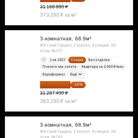
31 168 880 ₽
373 280 ₽ за м²
3-комнатная,
68.9м²
ЖК Скай Гарден, 2 корпус, 4 секция, 38
этаж, №757
1 кв 2027
Скидка
Без отделки
Платите как хотите
Квартира за 2 000 ₽/мес
Евроформат
Ещё
25 029 992 ₽
-20%
31 287 490 ₽
363 280 ₽ за м²
3-комнатная,
68.9м²
ЖК Скай Гарден, 2 корпус, 4 секция, 39
этаж, №763