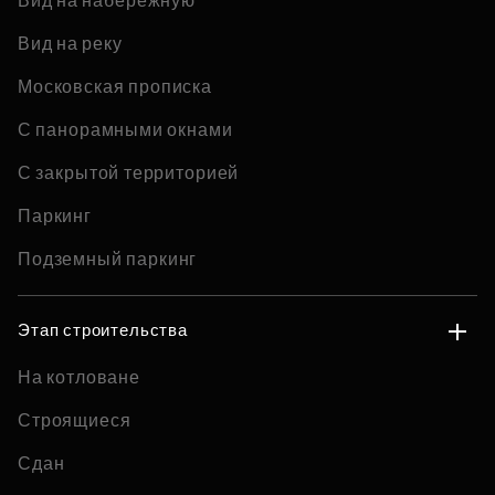
Вид на набережную
Вид на реку
Московская прописка
С панорамными окнами
С закрытой территорией
Паркинг
Подземный паркинг
Этап строительства
На котловане
Строящиеся
Сдан