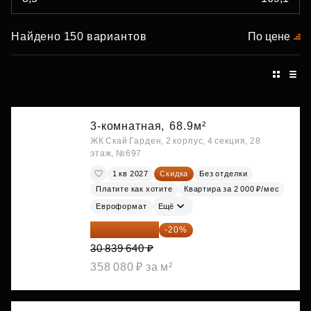
Найдено 150 вариантов
По цене
3-комнатная,
68.9м²
ЖК Скай Гарден, 2 корпус, 4 секция, 28
этаж, №697
1 кв 2027
Скидка
Без отделки
Платите как хотите
Квартира за 2 000 ₽/мес
Евроформат
Ещё
24 671 712 ₽
-20%
30 839 640 ₽
358 080 ₽ за м²