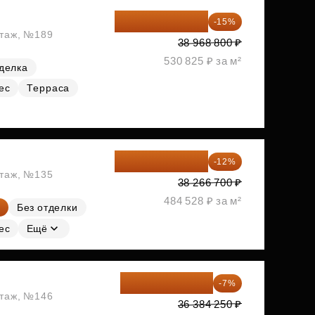
33 123 480 ₽
-15%
этаж, №189
38 968 800 ₽
530 825 ₽ за м²
делка
ес
Терраса
33 674 696 ₽
-12%
этаж, №135
38 266 700 ₽
484 528 ₽ за м²
Без отделки
ес
Ещё
33 837 353 ₽
-7%
этаж, №146
36 384 250 ₽