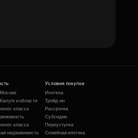
ость
Условия покупки
 Москве
Ипотека
Калуге и области
Трейд-ин
изнес-класса
Рассрочка
движимость
Субсидии
изнес-класса
Переуступка
кая недвижимость
Семейная ипотека