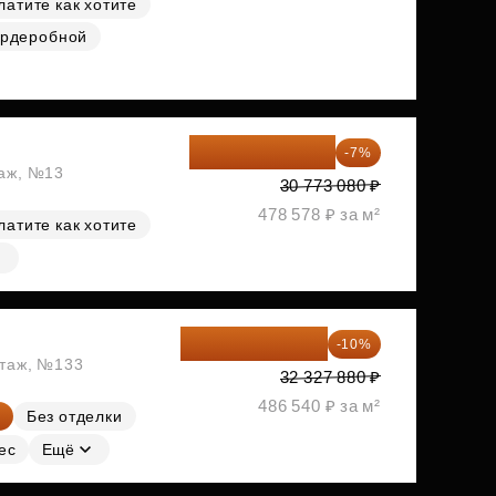
латите как хотите
ардеробной
28 618 964 ₽
-7%
таж, №13
30 773 080 ₽
478 578 ₽ за м²
латите как хотите
29 095 092 ₽
-10%
этаж, №133
32 327 880 ₽
486 540 ₽ за м²
Без отделки
ес
Ещё