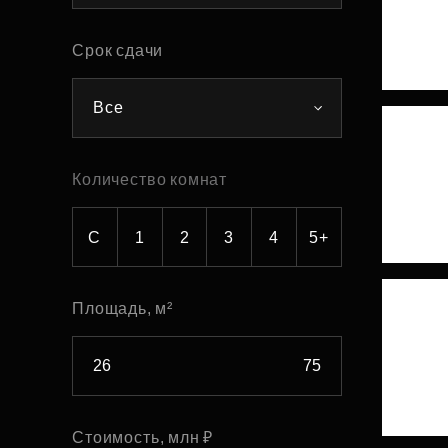
Рефинансирование
Срок сдачи
Все
Количество комнат
С
1
2
3
4
5+
Площадь, м²
Стоимость, млн ₽