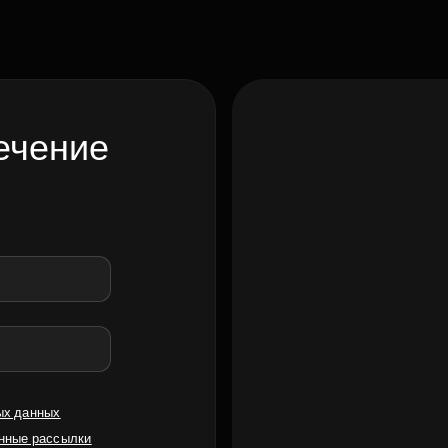
ечение
ых данных
нные рассылки