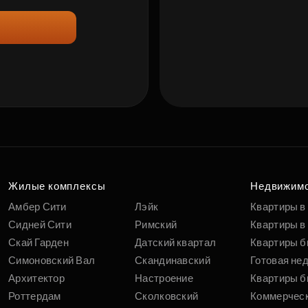
Жилые комплексы
Недвижим
Амбер Сити
Лэйк
Квартиры в
Сидней Сити
Римский
Квартиры в 
Скай Гарден
Датский квартал
Квартиры б
Симоновский Вал
Скандинавский
Готовая не
Архитектор
Настроение
Квартиры б
Роттердам
Сколковский
Коммерчес