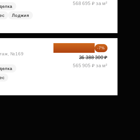
568 695 ₽ за м²
делка
ес
Лоджия
33 841 119 ₽
-7%
этаж, №169
36 388 300 ₽
565 905 ₽ за м²
делка
ес