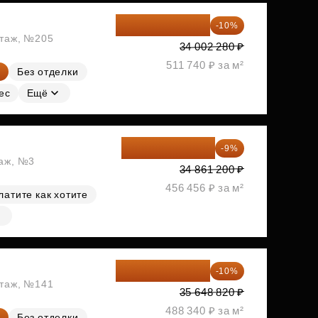
30 602 052 ₽
-10%
этаж, №205
34 002 280 ₽
511 740 ₽ за м²
Без отделки
ес
Ещё
31 723 692 ₽
-9%
таж, №3
34 861 200 ₽
456 456 ₽ за м²
латите как хотите
32 083 938 ₽
-10%
этаж, №141
35 648 820 ₽
488 340 ₽ за м²
Без отделки