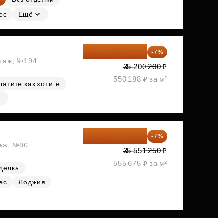
ес
Ещё
32 736 186 ₽
-7%
этаж, №194
35 200 200 ₽
550 188 ₽ за м²
латите как хотите
33 062 663 ₽
-7%
таж, №86
35 551 250 ₽
555 675 ₽ за м²
делка
ес
Лоджия