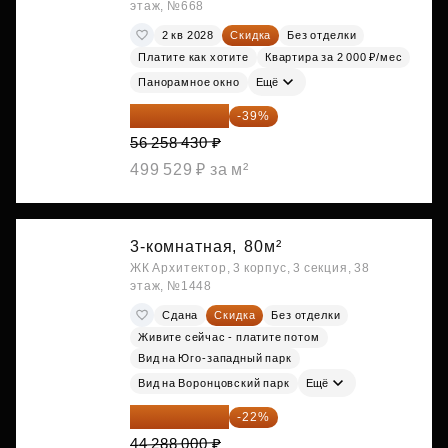
этаж, №668
2 кв 2028
Скидка
Без отделки
Платите как хотите
Квартира за 2 000 ₽/мес
Панорамное окно
Ещё
34 317 642 ₽
-39%
56 258 430 ₽
499 529 ₽ за м²
3-комнатная,
80м²
ЖК Архитектор, 3 корпус, 3 секция, 38
этаж, №1448
Сдана
Скидка
Без отделки
Живите сейчас - платите потом
Вид на Юго-западный парк
Вид на Воронцовский парк
Ещё
34 544 640 ₽
-22%
44 288 000 ₽