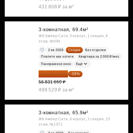
431 808 ₽ за м²
3-комнатная,
69.4м²
ЖК Амбер Сити, 5 корпус, 1 секция, 6
этаж, №694
2 кв 2028
Скидка
Без отделки
Платите как хотите
Квартира за 2 000 ₽/мес
Панорамное окно
Ещё
34 667 313 ₽
-39%
56 831 660 ₽
499 529 ₽ за м²
3-комнатная,
65.9м²
ЖК Амбер Сити, 6 корпус, 1 секция, 15
этаж, №1571
3 кв 2029
Без отделки