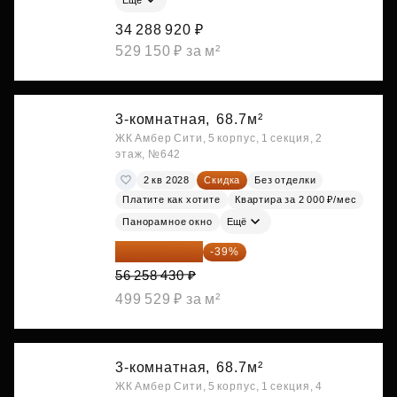
34 288 920 ₽
529 150 ₽ за м²
3-комнатная,
68.7м²
ЖК Амбер Сити, 5 корпус, 1 секция, 2
этаж, №642
2 кв 2028
Скидка
Без отделки
Платите как хотите
Квартира за 2 000 ₽/мес
Панорамное окно
Ещё
34 317 642 ₽
-39%
56 258 430 ₽
499 529 ₽ за м²
3-комнатная,
68.7м²
ЖК Амбер Сити, 5 корпус, 1 секция, 4