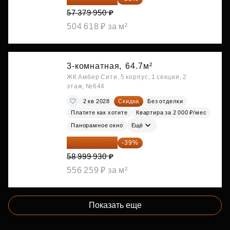
57 379 950 ₽
504 618 ₽ за м²
3-комнатная,
64.7м²
ЖК Амбер Сити, 5 корпус, 1 секция, 2
этаж, №644
2 кв 2028
Скидка
Без отделки
Платите как хотите
Квартира за 2 000 ₽/мес
Панорамное окно
Ещё
35 989 957 ₽
-39%
58 999 930 ₽
556 259 ₽ за м²
Показать еще