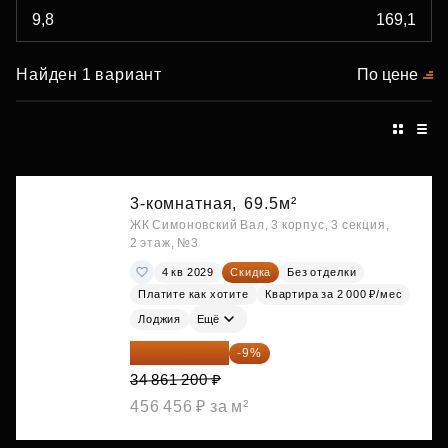
Найден 1 вариант
По цене
3-комнатная,
69.5м²
ЖК Симоновский Вал, 3 корпус, 3 секция,
2 этаж, №3
4 кв 2029
Скидка
Без отделки
Платите как хотите
Квартира за 2 000 ₽/мес
Лоджия
Ещё
31 723 692 ₽
-9%
34 861 200 ₽
456 456 ₽ за м²