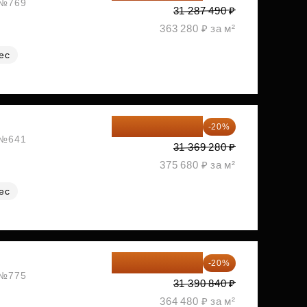
, №769
31 287 490 ₽
363 280 ₽ за м²
ес
25 095 424 ₽
-20%
, №641
31 369 280 ₽
375 680 ₽ за м²
ес
25 112 672 ₽
-20%
, №775
31 390 840 ₽
364 480 ₽ за м²