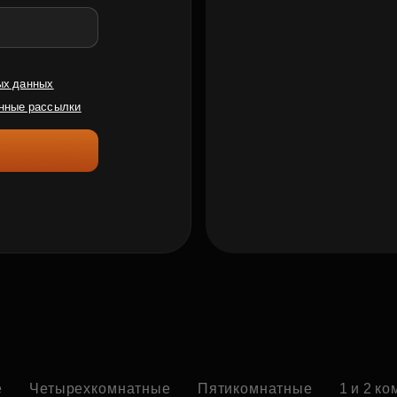
ых данных
нные рассылки
е
Четырехкомнатные
Пятикомнатные
1 и 2 к