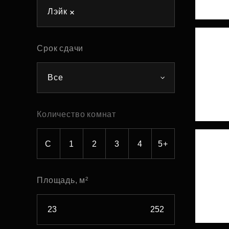
Лэйк
Рефинансирование
Срок сдачи
Все
Количество комнат
С
1
2
3
4
5+
Площадь, м²