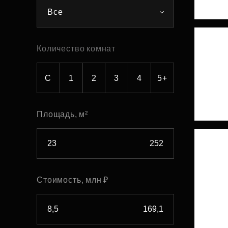
Все
Рефинансирование
Количество комнат
С
1
2
3
4
5+
Площадь, м²
Стоимость, млн ₽