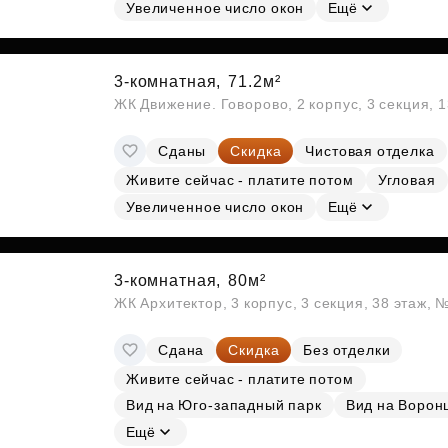
Субсидии
Увеличенное число окон
Ещё
3-комнатная,
71.2м²
ЖК Движение. Говорово, 2 корпус, 3 секция, 
Сданы
Скидка
Чистовая отделка
Живите сейчас - платите потом
Угловая
Увеличенное число окон
Ещё
3-комнатная,
80м²
ЖК Архитектор, 3 корпус, 3 секция, 38 этаж,
Сдана
Скидка
Без отделки
Живите сейчас - платите потом
Вид на Юго-западный парк
Вид на Ворон
Ещё