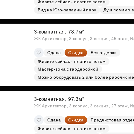
Живите сейчас - платите потом
Вид на Юго-западный парк
Душ помимо 
3-комнатная,
78.7м²
ЖК Архитектор, 3 корпус, 3 секция, 45 этаж,
Сдана
Скидка
Без отделки
Живите сейчас - платите потом
Мастер-зона с гардеробной
Можно оборудовать 2 или более рабочих ме
3-комнатная,
97.3м²
ЖК Архитектор, 3 корпус, 3 секция, 27 этаж,
Сдана
Скидка
Предчистовая отде
Живите сейчас - платите потом