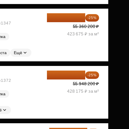
41 520 150 ₽
-25%
 №1347
55 360 200 ₽
423 675 ₽ за м²
лка
ста
Ещё
41 961 150 ₽
-25%
 №1372
55 948 200 ₽
428 175 ₽ за м²
лка
ё