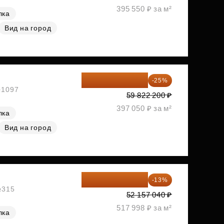
395 550 ₽ за м²
лка
Вид на город
44 866 650 ₽
-25%
№1097
59 822 200 ₽
397 050 ₽ за м²
лка
Вид на город
45 376 625 ₽
-13%
№315
52 157 040 ₽
517 998 ₽ за м²
лка