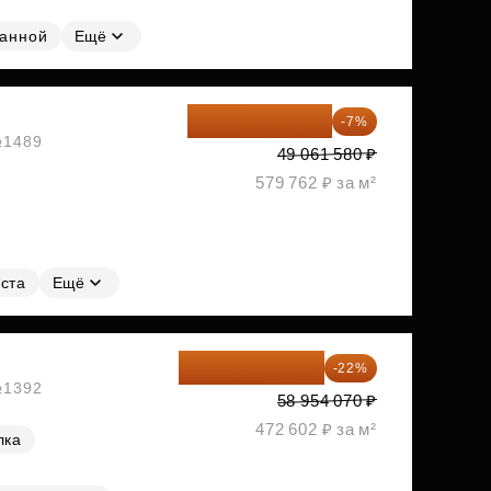
ванной
Ещё
45 627 269 ₽
-7%
 №1489
49 061 580 ₽
579 762 ₽ за м²
ста
Ещё
45 984 175 ₽
-22%
 №1392
58 954 070 ₽
472 602 ₽ за м²
лка