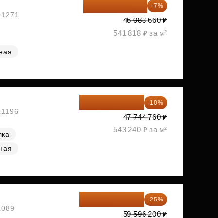
42 857 804 ₽
-7%
 №1271
46 083 660 ₽
541 818 ₽ за м²
ная
42 970 284 ₽
-10%
№1196
47 744 760 ₽
543 240 ₽ за м²
лка
ная
44 697 150 ₽
-25%
1089
59 596 200 ₽