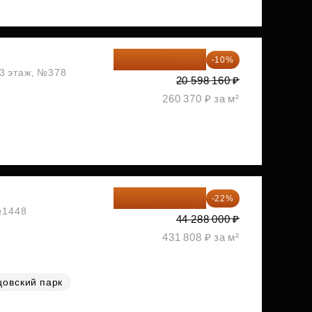
18 538 344 ₽
-10%
13 этаж, №378
20 598 160 ₽
260 370 ₽ за м²
34 544 640 ₽
-22%
 №1448
44 288 000 ₽
431 808 ₽ за м²
цовский парк