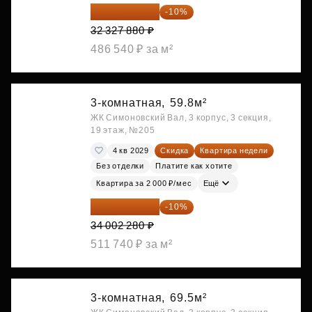
29 095 092 ₽
-10%
32 327 880 ₽
486 540 ₽ за м²
3-комнатная,
59.8м²
ЖК Симоновский Вал, 3 корпус, 3 секция,
19 этаж, №205
4 кв 2029
Скидка
Квартира недели
Без отделки
Платите как хотите
Квартира за 2 000 ₽/мес
Ещё
30 602 052 ₽
-10%
34 002 280 ₽
511 740 ₽ за м²
3-комнатная,
69.5м²