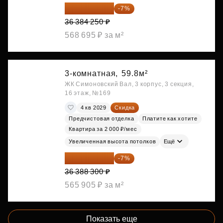
33 837 353 ₽
-7%
36 384 250 ₽
568 695 ₽ за м²
3-комнатная,
59.8м²
ЖК Симоновский Вал, 3 корпус, 3 секция,
16 этаж, №169
4 кв 2029
Скидка
Предчистовая отделка
Платите как хотите
Квартира за 2 000 ₽/мес
Увеличенная высота потолков
Ещё
33 841 119 ₽
-7%
36 388 300 ₽
565 905 ₽ за м²
Показать еще