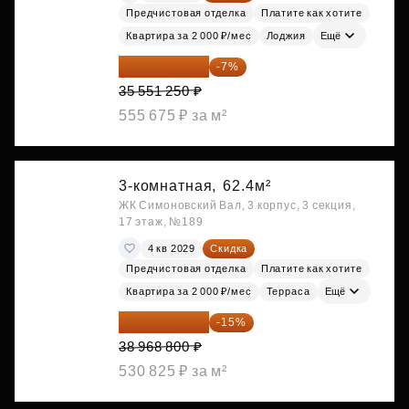
Предчистовая отделка
Платите как хотите
Квартира за 2 000 ₽/мес
Лоджия
Ещё
33 062 663 ₽
-7%
35 551 250 ₽
555 675 ₽ за м²
3-комнатная,
62.4м²
ЖК Симоновский Вал, 3 корпус, 3 секция,
17 этаж, №189
4 кв 2029
Скидка
Предчистовая отделка
Платите как хотите
Квартира за 2 000 ₽/мес
Терраса
Ещё
33 123 480 ₽
-15%
38 968 800 ₽
530 825 ₽ за м²