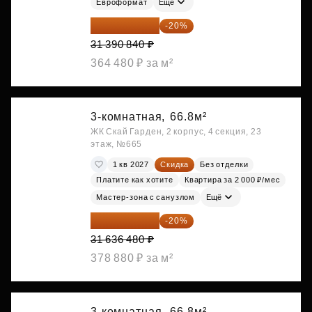
Евроформат
Ещё
25 112 672 ₽
-20%
31 390 840 ₽
364 480 ₽ за м²
3-комнатная,
66.8м²
ЖК Скай Гарден, 2 корпус, 4 секция, 23
этаж, №665
1 кв 2027
Скидка
Без отделки
Платите как хотите
Квартира за 2 000 ₽/мес
Мастер-зона с санузлом
Ещё
25 309 184 ₽
-20%
31 636 480 ₽
378 880 ₽ за м²
3-комнатная,
66.8м²