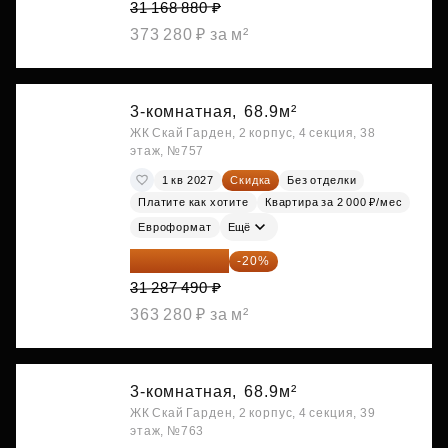
31 168 880 ₽
373 280 ₽ за м²
3-комнатная,
68.9м²
ЖК Скай Гарден, 2 корпус, 4 секция, 38
этаж, №757
1 кв 2027
Скидка
Без отделки
Платите как хотите
Квартира за 2 000 ₽/мес
Евроформат
Ещё
25 029 992 ₽
-20%
31 287 490 ₽
363 280 ₽ за м²
3-комнатная,
68.9м²
ЖК Скай Гарден, 2 корпус, 4 секция, 39
этаж, №763