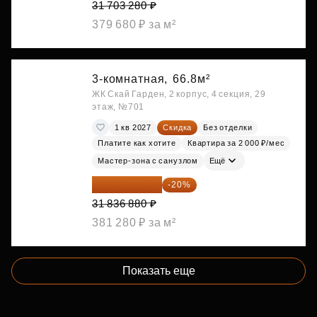
31 703 280 ₽
379 680 ₽ за м²
3-комнатная,
66.8м²
ЖК Скай Гарден, 2 корпус, 4 секция, 29
этаж, №701
1 кв 2027
Скидка
Без отделки
Платите как хотите
Квартира за 2 000 ₽/мес
Мастер-зона с санузлом
Ещё
25 469 504 ₽
-20%
31 836 880 ₽
381 280 ₽ за м²
Показать еще