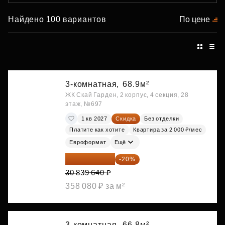
Найдено 100 вариантов
По цене
3-комнатная,
68.9м²
ЖК Скай Гарден, 2 корпус, 4 секция, 28
этаж, №697
1 кв 2027
Скидка
Без отделки
Платите как хотите
Квартира за 2 000 ₽/мес
Евроформат
Ещё
24 671 712 ₽
-20%
30 839 640 ₽
358 080 ₽ за м²
3-комнатная,
66.8м²