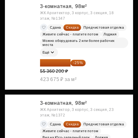
3-комнатная,
98м²
ЖК Архитектор, 3 корпус, 3 секция, 18
этаж, №1347
Сдана
Скидка
Предчистовая отделка
Живите сейчас - платите потом
Лоджия
Можно оборудовать 2 или более рабочих
места
Ещё
41 520 150 ₽
-25%
55 360 200 ₽
423 675 ₽ за м²
3-комнатная,
98м²
ЖК Архитектор, 3 корпус, 3 секция, 23
этаж, №1372
Сдана
Скидка
Предчистовая отделка
Живите сейчас - платите потом
Вид на Юго-западный парк
Лоджия