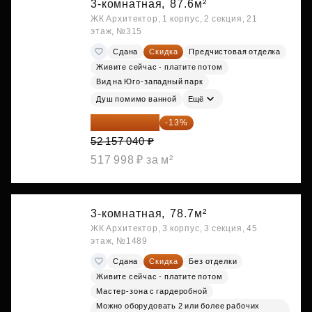
3-комнатная,
87.6м²
ЖК Архитектор, 1 корпус, 2 секция, 21
этаж, №315
Сдана
Скидка
Предчистовая отделка
Живите сейчас - платите потом
Вид на Юго-западный парк
Душ помимо ванной
Ещё
45 376 625 ₽
-13%
52 157 040 ₽
517 998 ₽ за м²
3-комнатная,
78.7м²
ЖК Архитектор, 3 корпус, 3 секция, 45
этаж, №1489
Сдана
Скидка
Без отделки
Живите сейчас - платите потом
Мастер-зона с гардеробной
Можно оборудовать 2 или более рабочих