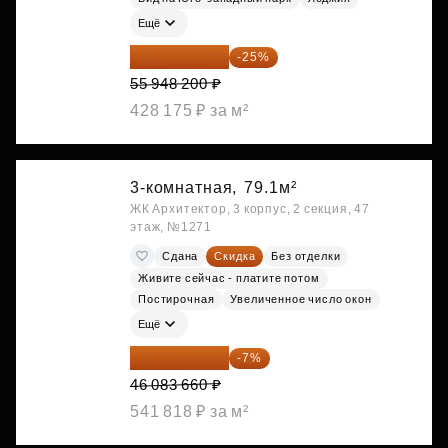
Ещё
41 961 150 ₽
-25%
55 948 200 ₽
428 175 ₽ за м²
3-комнатная,
79.1м²
ЖК Архитектор, 3 корпус, 2 секция, 47
этаж, №1271
Сдана
Скидка
Без отделки
Живите сейчас - платите потом
Постирочная
Увеличенное число окон
Ещё
42 857 804 ₽
-7%
46 083 660 ₽
541 818 ₽ за м²