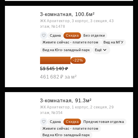
3-комнатная,
100.6м²
ЖК Архитектор, 3 корпус, 3 секция, 43
этаж, №1478
Сдана
Скидка
Без отделки
Живите сейчас - платите потом
Вид на МГУ
Вид на Юго-западный парк
Ещё
46 445 209 ₽
-22%
59 545 140 ₽
461 682 ₽ за м²
3-комнатная,
91.3м²
ЖК Архитектор, 1 корпус, 2 секция, 29
этаж, №354
Сдана
Скидка
Предчистовая отделка
Живите сейчас - платите потом
Вид на Юго-западный парк