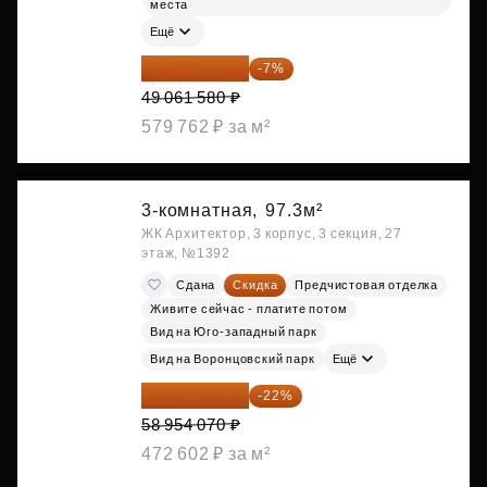
места
Ещё
45 627 269 ₽
-7%
49 061 580 ₽
579 762 ₽ за м²
3-комнатная,
97.3м²
ЖК Архитектор, 3 корпус, 3 секция, 27
этаж, №1392
Сдана
Скидка
Предчистовая отделка
Живите сейчас - платите потом
Вид на Юго-западный парк
Вид на Воронцовский парк
Ещё
45 984 175 ₽
-22%
58 954 070 ₽
472 602 ₽ за м²