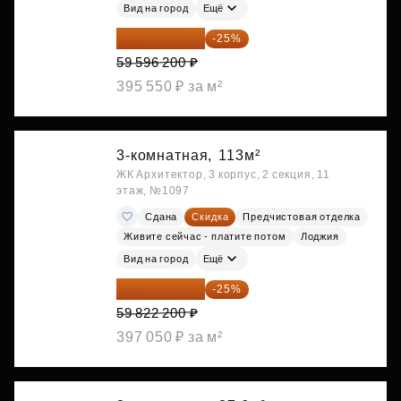
Вид на город
Ещё
44 697 150 ₽
-25%
59 596 200 ₽
395 550 ₽ за м²
3-комнатная,
113м²
ЖК Архитектор, 3 корпус, 2 секция, 11
этаж, №1097
Сдана
Скидка
Предчистовая отделка
Живите сейчас - платите потом
Лоджия
Вид на город
Ещё
44 866 650 ₽
-25%
59 822 200 ₽
397 050 ₽ за м²