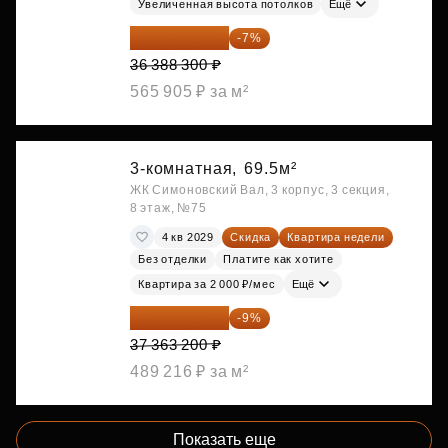
Увеличенная высота потолков
Ещё
33 841 119 ₽
-7%
36 388 300 ₽
565 905 ₽ за м²
3-комнатная,
69.5м²
ЖК Симоновский Вал, 3 корпус, 3 секция,
8 этаж, №75
4 кв 2029
Скидка
Квартира недели
Без отделки
Платите как хотите
Квартира за 2 000 ₽/мес
Ещё
34 000 512 ₽
-9%
37 363 200 ₽
489 216 ₽ за м²
Показать еще