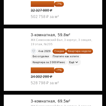
30 064 928 ₽
-7%
32 327 880 ₽
502 758 ₽ за м²
3-комнатная,
59.8м²
ЖК Симоновский Вал, 3 корпус, 3 секция,
19 этаж, №205
4 кв 2029
Скидка
Квартира недели
Без отделки
Платите как хотите
Квартира за 2 000 ₽/мес
Ещё
31 622 120 ₽
-7%
34 002 280 ₽
528 798 ₽ за м²
3-комнатная,
69.5м²