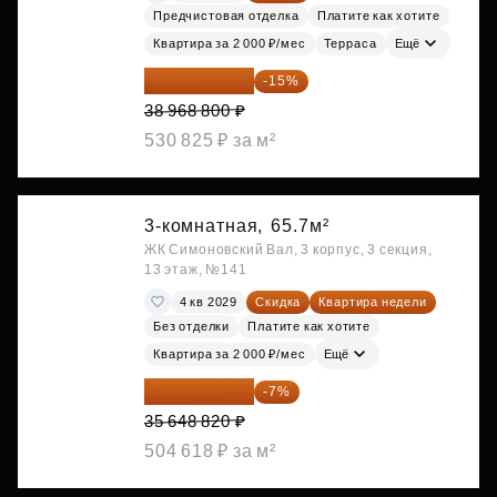
Предчистовая отделка
Платите как хотите
Квартира за 2 000 ₽/мес
Терраса
Ещё
33 123 480 ₽
-15%
38 968 800 ₽
530 825 ₽ за м²
3-комнатная,
65.7м²
ЖК Симоновский Вал, 3 корпус, 3 секция,
13 этаж, №141
4 кв 2029
Скидка
Квартира недели
Без отделки
Платите как хотите
Квартира за 2 000 ₽/мес
Ещё
33 153 403 ₽
-7%
35 648 820 ₽
504 618 ₽ за м²