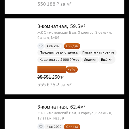
550 188 ₽ за м²
3-комнатная,
59.5м²
ЖК Симоновский Вал, 3 корпус, 3 секция,
9 этаж, №86
4 кв 2029
Скидка
Предчистовая отделка
Платите как хотите
Квартира за 2 000 ₽/мес
Лоджия
Ещё
33 062 663 ₽
-7%
35 551 250 ₽
555 675 ₽ за м²
3-комнатная,
62.4м²
ЖК Симоновский Вал, 3 корпус, 3 секция,
17 этаж, №189
4 кв 2029
Скидка