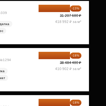
27 150 682 ₽
-13%
№339
31 207 680 ₽
418 992 ₽ за м²
делка
ес
31 557 274 ₽
-18%
, №1294
38 484 480 ₽
410 902 ₽ за м²
лка
мат
31 724 480 ₽
-18%