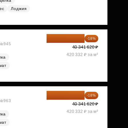
делка
ес
Лоджия
33 080 128 ₽
-18%
, №945
40 341 620 ₽
420 332 ₽ за м²
лка
мат
33 080 128 ₽
-18%
, №963
40 341 620 ₽
420 332 ₽ за м²
лка
мат