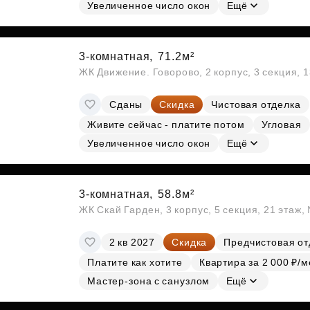
Субсидии
Увеличенное число окон
Ещё
3-комнатная,
71.2м²
ЖК Движение. Говорово, 2 корпус, 3 секция, 
Сданы
Скидка
Чистовая отделка
Живите сейчас - платите потом
Угловая
Увеличенное число окон
Ещё
3-комнатная,
58.8м²
ЖК Скай Гарден, 3 корпус, 5 секция, 21 этаж
2 кв 2027
Скидка
Предчистовая от
Платите как хотите
Квартира за 2 000 ₽/м
Мастер-зона с санузлом
Ещё