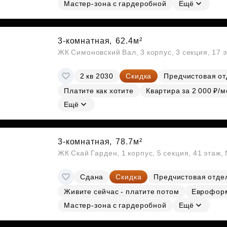
Мастер-зона с гардеробной
Ещё
3-комнатная,
62.4м²
ЖК Симоновский Вал, 3 корпус, 3 секция, 17 
2 кв 2030
Скидка
Предчистовая от
Платите как хотите
Квартира за 2 000 ₽/м
Ещё
3-комнатная,
78.7м²
ЖК Скай Гарден, 1 корпус, 5 секция, 41 этаж
Сдана
Скидка
Предчистовая отде
Живите сейчас - платите потом
Еврофор
Мастер-зона с гардеробной
Ещё