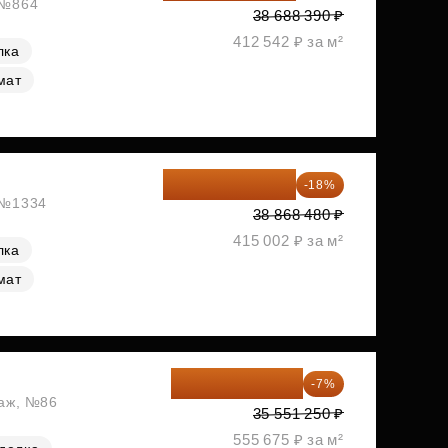
, №864
38 688 390 ₽
412 542 ₽ за м²
лка
мат
31 872 154 ₽
-18%
, №1334
38 868 480 ₽
415 002 ₽ за м²
лка
мат
33 062 663 ₽
-7%
таж, №86
35 551 250 ₽
555 675 ₽ за м²