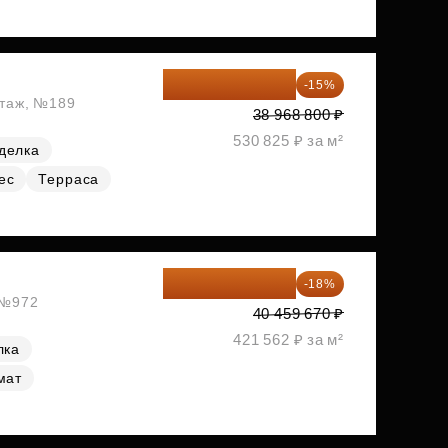
33 123 480 ₽
-15%
этаж, №189
38 968 800 ₽
530 825 ₽ за м²
делка
ес
Терраса
33 176 929 ₽
-18%
, №972
40 459 670 ₽
421 562 ₽ за м²
лка
мат