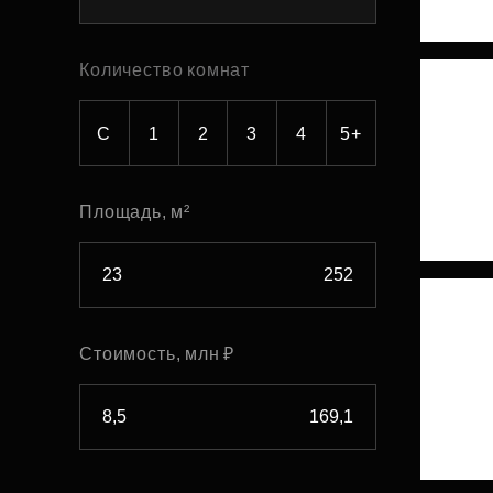
Рефинансирование
Количество комнат
С
1
2
3
4
5+
Площадь, м²
Стоимость, млн ₽