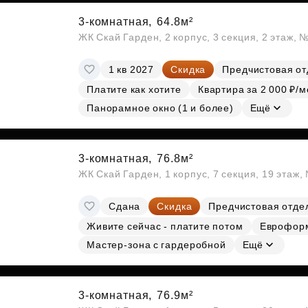
3-комнатная,
64.8м²
ЖК Скай Гарден, 2 корпус, 3 секция, 2 этаж, 
1 кв 2027
Скидка
Предчистовая от
Платите как хотите
Квартира за 2 000 ₽/м
Панорамное окно (1 и более)
Ещё
3-комнатная,
76.8м²
ЖК Скай Гарден, 1 корпус, 7 секция, 19 этаж
Сдана
Скидка
Предчистовая отде
Живите сейчас - платите потом
Еврофор
Мастер-зона с гардеробной
Ещё
3-комнатная,
76.9м²