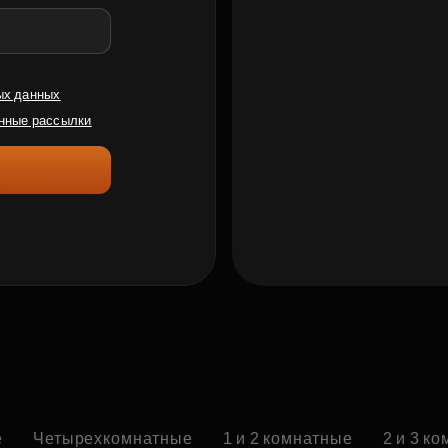
ых данных
нные рассылки
е
Четырехкомнатные
1 и 2 комнатные
2 и 3 к