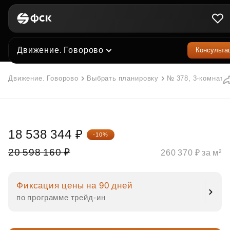
Движение. Говорово
Консульта
Движение. Говорово
Выбрать планировку
№ 378, 3-комнатна
18 538 344 ₽
-10%
20 598 160 ₽
260 370 ₽ за м²
Фиксация цены на 90 дней
по программе трейд‑ин