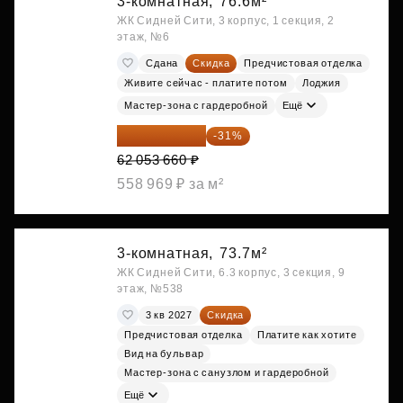
3-комнатная,
76.6м²
ЖК Сидней Сити, 3 корпус, 1 секция, 2
этаж, №6
Сдана
Скидка
Предчистовая отделка
Живите сейчас - платите потом
Лоджия
Мастер-зона с гардеробной
Ещё
42 817 025 ₽
-31%
62 053 660 ₽
558 969 ₽ за м²
3-комнатная,
73.7м²
ЖК Сидней Сити, 6.3 корпус, 3 секция, 9
этаж, №538
3 кв 2027
Скидка
Предчистовая отделка
Платите как хотите
Вид на бульвар
Мастер-зона с санузлом и гардеробной
Ещё