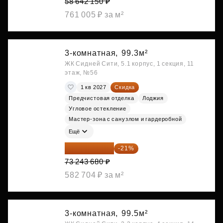
58 642 150 ₽
761 005 ₽ за м²
3-комнатная,
99.3м²
ЖК Сидней Сити, 5.1 корпус, 1 секция, 11
этаж, №56
1 кв 2027
Скидка
Предчистовая отделка
Лоджия
Угловое остекление
Мастер-зона с санузлом и гардеробной
Ещё
57 862 507 ₽
-21%
73 243 680 ₽
582 704 ₽ за м²
3-комнатная,
99.5м²