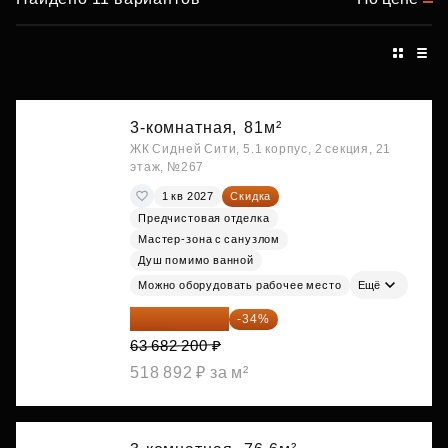
3-комнатная,
81м²
ЖК Сидней Сити, 5.1 корпус, 2 секция, 21
этаж, №267
1 кв 2027
Скидка
Предчистовая отделка
Мастер-зона с санузлом
Душ помимо ванной
Можно оборудовать рабочее место
Ещё
42 030 252 ₽
-34%
63 682 200 ₽
518 892 ₽ за м²