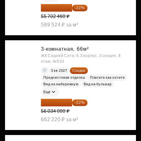
43 447 919 ₽
-22%
55 702 460 ₽
589 524 ₽ за м²
3-комнатная,
66м²
ЖК Сидней Сити, 6.3 корпус, 3 секция, 8
этаж, №533
3 кв 2027
Скидка
Предчистовая отделка
Платите как хотите
Вид на набережную
Вид на бульвар
Ещё
43 706 520 ₽
-22%
56 034 000 ₽
662 220 ₽ за м²