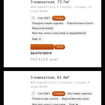
3-комнатная,
73.7м²
ЖК Сидней Сити, 6.3 корпус, 3 секция, 13
этаж, №586
3 кв 2027
Скидка
Предчистовая отделка
Платите как хотите
Вид на бульвар
Мастер-зона с санузлом и гардеробной
Ещё
43 735 349 ₽
-22%
56 070 960 ₽
593 424 ₽ за м²
3-комнатная,
61.4м²
ЖК Сидней Сити, 6.2 корпус, 2 секция, 9
этаж, №283
3 кв 2027
Скидка
Чистовая отделка
Платите как хотите
Вид на Москву-реку
Мастер-зона с санузлом
Ещё