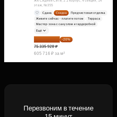
ЖК Сидней Сити, 2.2 корпус, 4 секция, 14
этаж, №355
Сдана
Скидка
Предчистовая отделка
Живите сейчас - платите потом
Терраса
Мастер-зона с санузлом и гардеробной
Ещё
60 268 742 ₽
-20%
75 335 928 ₽
605 716 ₽ за м²
Перезвоним в течение
15 минут