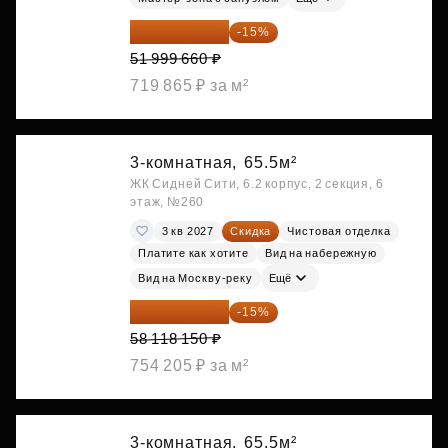
44 199 711 ₽
-15%
51 999 660 ₽
719 865 ₽ за м²
3-комнатная,
65.5м²
ЖК Сидней Сити, 6.2 корпус, 2 секция, 6
этаж, №260
3 кв 2027
Скидка
Чистовая отделка
Платите как хотите
Вид на набережную
Вид на Москву-реку
Ещё
49 400 428 ₽
-15%
58 118 150 ₽
754 205 ₽ за м²
3-комнатная,
65.5м²