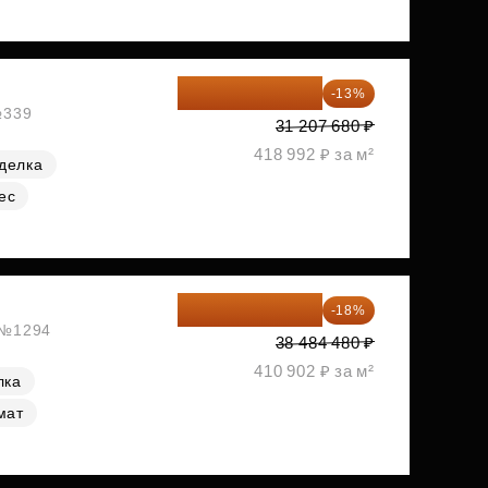
27 150 682 ₽
-13%
№339
31 207 680 ₽
418 992 ₽ за м²
делка
ес
31 557 274 ₽
-18%
, №1294
38 484 480 ₽
410 902 ₽ за м²
лка
мат