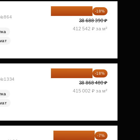
31 724 480 ₽
-18%
, №864
38 688 390 ₽
412 542 ₽ за м²
лка
мат
31 872 154 ₽
-18%
, №1334
38 868 480 ₽
415 002 ₽ за м²
лка
мат
33 062 663 ₽
-7%