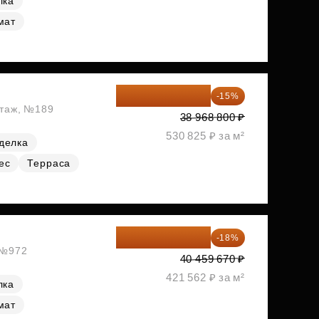
лка
мат
33 123 480 ₽
-15%
этаж, №189
38 968 800 ₽
530 825 ₽ за м²
делка
ес
Терраса
33 176 929 ₽
-18%
, №972
40 459 670 ₽
421 562 ₽ за м²
лка
мат