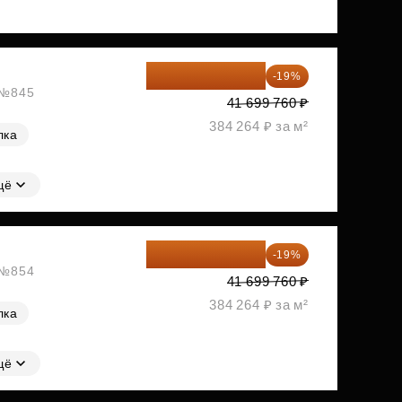
33 776 806 ₽
-19%
, №845
41 699 760 ₽
384 264 ₽ за м²
лка
щё
33 776 806 ₽
-19%
, №854
41 699 760 ₽
384 264 ₽ за м²
лка
щё