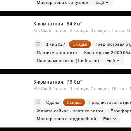
Субсидии
Мастер-зона с санузлом
Ещё
3-комнатная,
64.8м²
ЖК Скай Гарден, 2 корпус, 3 секция, 2 этаж, 
1 кв 2027
Скидка
Предчистовая от
Платите как хотите
Квартира за 2 000 ₽/м
Панорамное окно (1 и более)
Ещё
3-комнатная,
76.8м²
ЖК Скай Гарден, 1 корпус, 7 секция, 19 этаж
Сдана
Скидка
Предчистовая отде
Живите сейчас - платите потом
Еврофор
Мастер-зона с гардеробной
Ещё