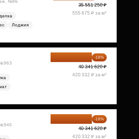
таж, №86
35 551 250 ₽
555 675 ₽ за м²
делка
ес
Лоджия
33 080 128 ₽
-18%
, №963
40 341 620 ₽
420 332 ₽ за м²
лка
мат
33 080 128 ₽
-18%
, №945
40 341 620 ₽
420 332 ₽ за м²