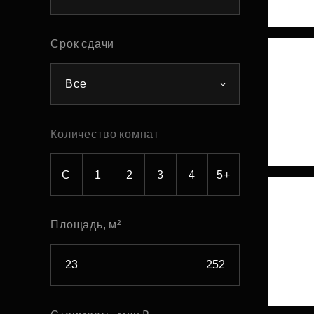
Рефинансирование
Срок сдачи
Все
Количество комнат
С
1
2
3
4
5+
Площадь, м²