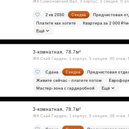
ЖК Симоновский Вал, 3 корпус, 3 секция, 9 э
2 кв 2030
Скидка
Предчистовая от
Платите как хотите
Квартира за 2 000 ₽/м
Ещё
3-комнатная,
78.7м²
ЖК Скай Гарден, 1 корпус, 5 секция, 40 этаж
Сдана
Скидка
Предчистовая отде
Живите сейчас - платите потом
Еврофор
Мастер-зона с гардеробной
Ещё
3-комнатная,
78.7м²
ЖК Скай Гарден, 1 корпус, 5 секция, 38 этаж