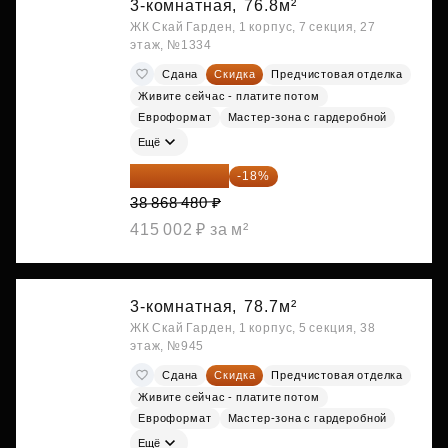
3-комнатная,
76.8м²
ЖК Скай Гарден, 1 корпус, 7 секция, 27
этаж, №1334
Сдана
Скидка
Предчистовая отделка
Живите сейчас - платите потом
Евроформат
Мастер-зона с гардеробной
Ещё
31 872 154 ₽
-18%
38 868 480 ₽
415 002 ₽ за м²
3-комнатная,
78.7м²
ЖК Скай Гарден, 1 корпус, 5 секция, 38
этаж, №945
Сдана
Скидка
Предчистовая отделка
Живите сейчас - платите потом
Евроформат
Мастер-зона с гардеробной
Ещё