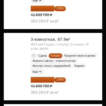
Ещё
33 776 806 ₽
-19%
41 699 760 ₽
384 264 ₽ за м²
3-комнатная,
87.9м²
ЖК Скай Гарден, 1 корпус, 5 секция, 28
этаж, №854
Сдана
Скидка
Предчистовая отделка
Живите сейчас - платите потом
Мастер-зона с гардеробной
Лоджия
Ещё
33 776 806 ₽
-19%
41 699 760 ₽
384 264 ₽ за м²