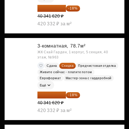
33 080 128 ₽
-18%
40 341 620 ₽
420 332 ₽ за м²
3-комнатная,
78.7м²
ЖК Скай Гарден, 1 корпус, 5 секция, 40
этаж, №963
Сдана
Скидка
Предчистовая отделка
Живите сейчас - платите потом
Евроформат
Мастер-зона с гардеробной
Ещё
33 080 128 ₽
-18%
40 341 620 ₽
420 332 ₽ за м²