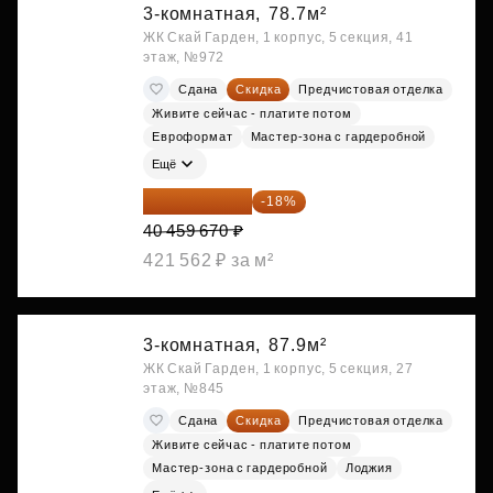
3-комнатная,
78.7м²
ЖК Скай Гарден, 1 корпус, 5 секция, 41
этаж, №972
Сдана
Скидка
Предчистовая отделка
Живите сейчас - платите потом
Евроформат
Мастер-зона с гардеробной
Ещё
33 176 929 ₽
-18%
40 459 670 ₽
421 562 ₽ за м²
3-комнатная,
87.9м²
ЖК Скай Гарден, 1 корпус, 5 секция, 27
этаж, №845
Сдана
Скидка
Предчистовая отделка
Живите сейчас - платите потом
Мастер-зона с гардеробной
Лоджия