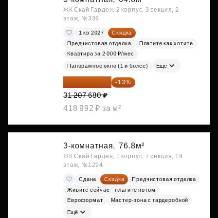
ЖК Скай Гарден, 2 корпус, 3 секция, 2
этаж, №339
1 кв 2027
Скидка
Предчистовая отделка
Платите как хотите
Квартира за 2 000 ₽/мес
Панорамное окно (1 и более)
Ещё
27 150 682 ₽
-13%
31 207 680 ₽
418 992 ₽ за м²
3-комнатная,
76.8м²
ЖК Скай Гарден, 1 корпус, 7 секция, 19
этаж, №1294
Сдана
Скидка
Предчистовая отделка
Живите сейчас - платите потом
Евроформат
Мастер-зона с гардеробной
Ещё