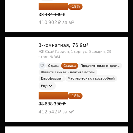
31 557 274 ₽
-18%
38 484 480 ₽
410 902 ₽ за м²
3-комнатная,
76.9м²
ЖК Скай Гарден, 1 корпус, 5 секция, 29
этаж, №864
Сдана
Скидка
Предчистовая отделка
Живите сейчас - платите потом
Евроформат
Мастер-зона с гардеробной
Ещё
31 724 480 ₽
-18%
38 688 390 ₽
412 542 ₽ за м²