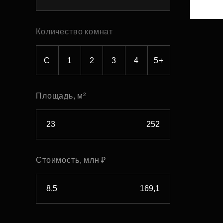
Рефинансирование
Количество комнат
С
1
2
3
4
5+
Площадь, м²
Стоимость, млн ₽