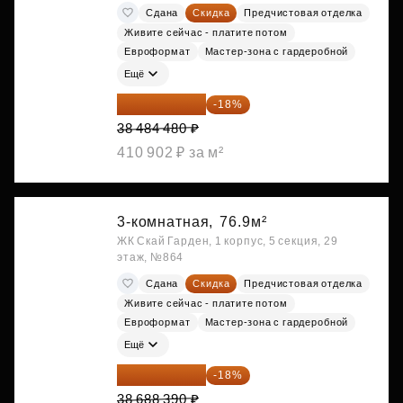
Сдана
Скидка
Предчистовая отделка
Живите сейчас - платите потом
Евроформат
Мастер-зона с гардеробной
Ещё
31 557 274 ₽
-18%
38 484 480 ₽
410 902 ₽ за м²
3-комнатная,
76.9м²
ЖК Скай Гарден, 1 корпус, 5 секция, 29
этаж, №864
Сдана
Скидка
Предчистовая отделка
Живите сейчас - платите потом
Евроформат
Мастер-зона с гардеробной
Ещё
31 724 480 ₽
-18%
38 688 390 ₽