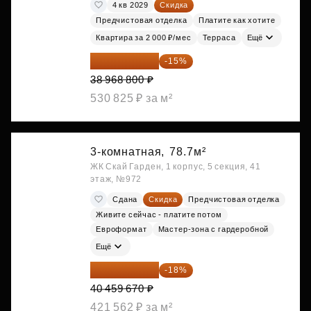
4 кв 2029
Скидка
Предчистовая отделка
Платите как хотите
Квартира за 2 000 ₽/мес
Терраса
Ещё
33 123 480 ₽
-15%
38 968 800 ₽
530 825 ₽ за м²
3-комнатная,
78.7м²
ЖК Скай Гарден, 1 корпус, 5 секция, 41
этаж, №972
Сдана
Скидка
Предчистовая отделка
Живите сейчас - платите потом
Евроформат
Мастер-зона с гардеробной
Ещё
33 176 929 ₽
-18%
40 459 670 ₽
421 562 ₽ за м²