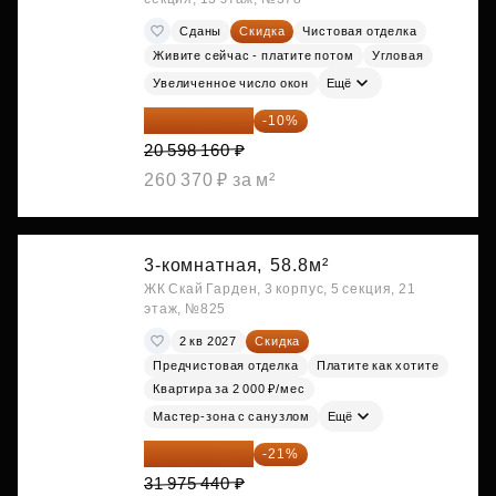
Сданы
Скидка
Чистовая отделка
Живите сейчас - платите потом
Угловая
Увеличенное число окон
Ещё
18 538 344 ₽
-10%
20 598 160 ₽
260 370 ₽ за м²
3-комнатная,
58.8м²
ЖК Скай Гарден, 3 корпус, 5 секция, 21
этаж, №825
2 кв 2027
Скидка
Предчистовая отделка
Платите как хотите
Квартира за 2 000 ₽/мес
Мастер-зона с санузлом
Ещё
25 260 598 ₽
-21%
31 975 440 ₽