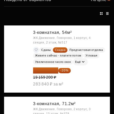
3-комнатная,
54м²
ЖК Движение. Говорово, 1 корпус, 4
секция, 2 этаж, №517
Сданы
Скидка
Предчистовая отделка
Живите сейчас - платите потом
Угловая
Увеличенное число окон
Ещё
15 327 360 ₽
-20%
19 159 200 ₽
283 840 ₽ за м²
3-комнатная,
71.2м²
ЖК Движение. Говорово, 2 корпус, 3
секция, 13 этаж, №378