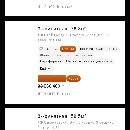
412 542 ₽ за м²
3-комнатная,
76.8м²
ЖК Скай Гарден, 1 корпус, 7 секция, 27
этаж, №1334
Сдана
Скидка
Предчистовая отделка
Живите сейчас - платите потом
Евроформат
Мастер-зона с гардеробной
Ещё
31 872 154 ₽
-18%
38 868 480 ₽
415 002 ₽ за м²
3-комнатная,
59.5м²
ЖК Симоновский Вал, 3 корпус, 3 секция,
9 этаж, №86