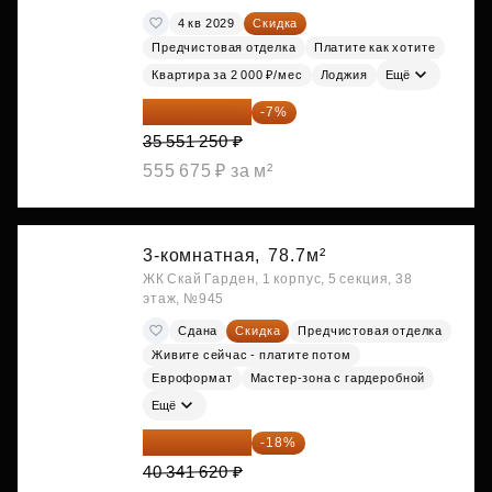
4 кв 2029
Скидка
Предчистовая отделка
Платите как хотите
Квартира за 2 000 ₽/мес
Лоджия
Ещё
33 062 663 ₽
-7%
35 551 250 ₽
555 675 ₽ за м²
3-комнатная,
78.7м²
ЖК Скай Гарден, 1 корпус, 5 секция, 38
этаж, №945
Сдана
Скидка
Предчистовая отделка
Живите сейчас - платите потом
Евроформат
Мастер-зона с гардеробной
Ещё
33 080 128 ₽
-18%
40 341 620 ₽