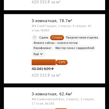
420 332 ₽ за м²
3-комнатная,
78.7м²
ЖК Скай Гарден, 1 корпус, 5 секция, 40
этаж, №963
Сдана
Скидка
Предчистовая отделка
Живите сейчас - платите потом
Евроформат
Мастер-зона с гардеробной
Ещё
33 080 128 ₽
-18%
40 341 620 ₽
420 332 ₽ за м²
3-комнатная,
62.4м²
ЖК Симоновский Вал, 3 корпус, 3 секция,
17 этаж, №189