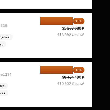
27 150 682 ₽
-13%
№339
31 207 680 ₽
418 992 ₽ за м²
делка
ес
31 557 274 ₽
-18%
, №1294
38 484 480 ₽
410 902 ₽ за м²
лка
мат