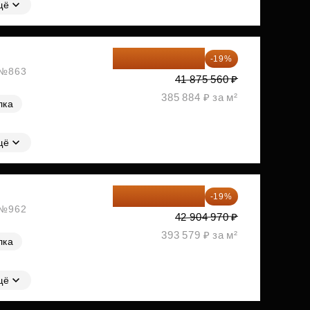
щё
33 919 204 ₽
-19%
, №863
41 875 560 ₽
385 884 ₽ за м²
лка
щё
34 753 026 ₽
-19%
, №962
42 904 970 ₽
393 579 ₽ за м²
лка
щё