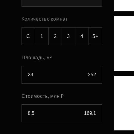
Рефинансирование
Количество комнат
С
1
2
3
4
5+
Площадь, м²
Стоимость, млн ₽