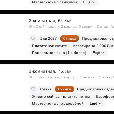
Субсидии
Мастер-зона с санузлом
Ещё
3-комнатная,
64.8м²
ЖК Скай Гарден, 2 корпус, 3 секция, 2 этаж, 
1 кв 2027
Скидка
Предчистовая от
Платите как хотите
Квартира за 2 000 ₽/м
Панорамное окно (1 и более)
Ещё
3-комнатная,
76.8м²
ЖК Скай Гарден, 1 корпус, 7 секция, 19 этаж
Сдана
Скидка
Предчистовая отде
Живите сейчас - платите потом
Еврофор
Мастер-зона с гардеробной
Ещё