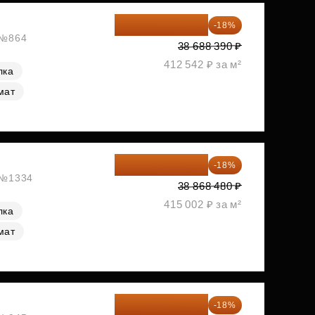
31 724 480 ₽
-18%
, №864
38 688 390 ₽
412 542 ₽ за м²
лка
мат
31 872 154 ₽
-18%
, №1334
38 868 480 ₽
415 002 ₽ за м²
лка
мат
33 080 128 ₽
-18%