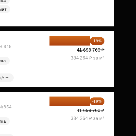
лка
мат
33 776 806 ₽
-19%
, №845
41 699 760 ₽
384 264 ₽ за м²
лка
щё
33 776 806 ₽
-19%
, №854
41 699 760 ₽
384 264 ₽ за м²
лка