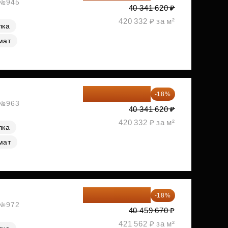
, №945
40 341 620 ₽
420 332 ₽ за м²
лка
мат
33 080 128 ₽
-18%
, №963
40 341 620 ₽
420 332 ₽ за м²
лка
мат
33 176 929 ₽
-18%
, №972
40 459 670 ₽
421 562 ₽ за м²