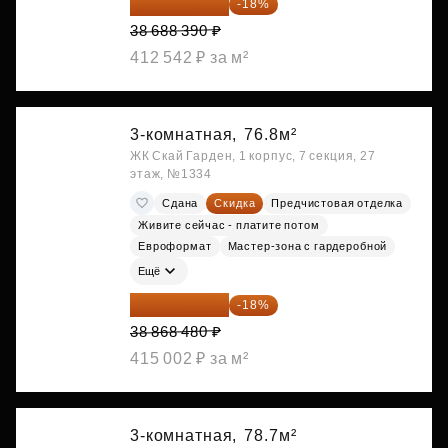
31 724 480 ₽
-18%
38 688 390 ₽
412 542 ₽ за м²
3-комнатная,
76.8м²
ЖК Скай Гарден, 1 корпус, 7 секция, 27
этаж, №1334
Сдана
Скидка
Предчистовая отделка
Живите сейчас - платите потом
Евроформат
Мастер-зона с гардеробной
Ещё
31 872 154 ₽
-18%
38 868 480 ₽
415 002 ₽ за м²
3-комнатная,
78.7м²