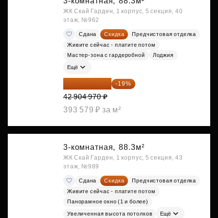
3-комнатная,
88.3м²
ЖК Скай Гарден, 1 корпус, 5 секция, 40
этаж, №962
Сдана
Скидка
Предчистовая отделка
Живите сейчас - платите потом
Мастер-зона с гардеробной
Лоджия
Ещё
34 753 026 ₽
-19%
42 904 970 ₽
393 579 ₽ за м²
3-комнатная,
88.3м²
ЖК Скай Гарден, 1 корпус, 5 секция, 43
этаж, №989
Сдана
Скидка
Предчистовая отделка
Живите сейчас - платите потом
Панорамное окно (1 и более)
Увеличенная высота потолков
Ещё