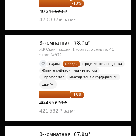
33 080 128 ₽
-18%
40 341 620 ₽
420 332 ₽ за м²
3-комнатная,
78.7м²
ЖК Скай Гарден, 1 корпус, 5 секция, 41
этаж, №972
Сдана
Скидка
Предчистовая отделка
Живите сейчас - платите потом
Евроформат
Мастер-зона с гардеробной
Ещё
33 176 929 ₽
-18%
40 459 670 ₽
421 562 ₽ за м²
3-комнатная,
87.9м²