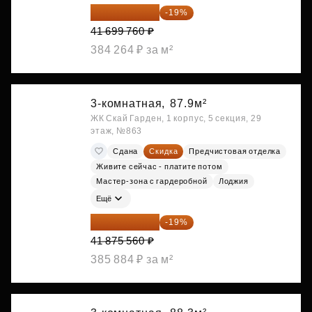
33 776 806 ₽
-19%
41 699 760 ₽
384 264 ₽ за м²
3-комнатная,
87.9м²
ЖК Скай Гарден, 1 корпус, 5 секция, 29
этаж, №863
Сдана
Скидка
Предчистовая отделка
Живите сейчас - платите потом
Мастер-зона с гардеробной
Лоджия
Ещё
33 919 204 ₽
-19%
41 875 560 ₽
385 884 ₽ за м²