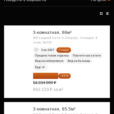
3-комнатная,
66м²
ЖК Сидней Сити, 6.3 корпус, 3 секция, 8
этаж, №533
3 кв 2027
Скидка
Предчистовая отделка
Платите как хотите
Вид на набережную
Вид на бульвар
Ещё
43 706 520 ₽
-22%
56 034 000 ₽
662 220 ₽ за м²
3-комнатная,
65.5м²