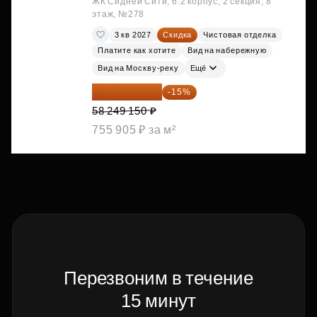
ЖК Сидней Сити, 6.2 корпус, 2 секция, 8
этаж, №278
3 кв 2027
Скидка
Чистовая отделка
Платите как хотите
Вид на набережную
Вид на Москву-реку
Ещё
49 511 778 ₽
-15%
58 249 150 ₽
755 905 ₽ за м²
Перезвоним в течение
15 минут