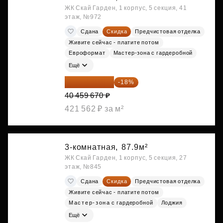
ЖК Скай Гарден, 1 корпус, 5 секция, 41
этаж, №972
Сдана
Скидка
Предчистовая отделка
Живите сейчас - платите потом
Евроформат
Мастер-зона с гардеробной
Ещё
33 176 929 ₽
-18%
40 459 670 ₽
421 562 ₽ за м²
3-комнатная,
87.9м²
ЖК Скай Гарден, 1 корпус, 5 секция, 27
этаж, №845
Сдана
Скидка
Предчистовая отделка
Живите сейчас - платите потом
Мастер-зона с гардеробной
Лоджия
Ещё