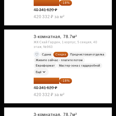
33 080 128 ₽
-18%
40 341 620 ₽
420 332 ₽ за м²
3-комнатная,
78.7м²
ЖК Скай Гарден, 1 корпус, 5 секция, 40
этаж, №963
Сдана
Скидка
Предчистовая отделка
Живите сейчас - платите потом
Евроформат
Мастер-зона с гардеробной
Ещё
33 080 128 ₽
-18%
40 341 620 ₽
420 332 ₽ за м²
3-комнатная,
78.7м²