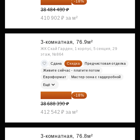
31 557 274 ₽
-18%
38 484 480 ₽
410 902 ₽ за м²
3-комнатная,
76.9м²
ЖК Скай Гарден, 1 корпус, 5 секция, 29
этаж, №864
Сдана
Скидка
Предчистовая отделка
Живите сейчас - платите потом
Евроформат
Мастер-зона с гардеробной
Ещё
31 724 480 ₽
-18%
38 688 390 ₽
412 542 ₽ за м²
3-комнатная,
76.8м²