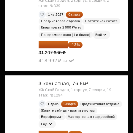
ЖК Скай Гарден, 2 корпус, 3 секция, 2
этаж, №339
1 кв 2027
Скидка
Предчистовая отделка
Платите как хотите
Квартира за 2 000 ₽/мес
Панорамное окно (1 и более)
Ещё
27 150 682 ₽
-13%
31 207 680 ₽
418 992 ₽ за м²
3-комнатная,
76.8м²
ЖК Скай Гарден, 1 корпус, 7 секция, 19
этаж, №1294
Сдана
Скидка
Предчистовая отделка
Живите сейчас - платите потом
Евроформат
Мастер-зона с гардеробной
Ещё