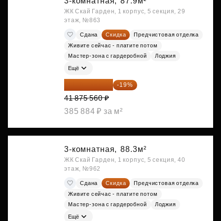
3-комнатная,
87.9м²
ЖК Скай Гарден, 1 корпус, 5 секция, 29
этаж, №863
Сдана
Скидка
Предчистовая отделка
Живите сейчас - платите потом
Мастер-зона с гардеробной
Лоджия
Ещё
33 919 204 ₽
-19%
41 875 560 ₽
385 884 ₽ за м²
3-комнатная,
88.3м²
ЖК Скай Гарден, 1 корпус, 5 секция, 40
этаж, №962
Сдана
Скидка
Предчистовая отделка
Живите сейчас - платите потом
Мастер-зона с гардеробной
Лоджия
Ещё