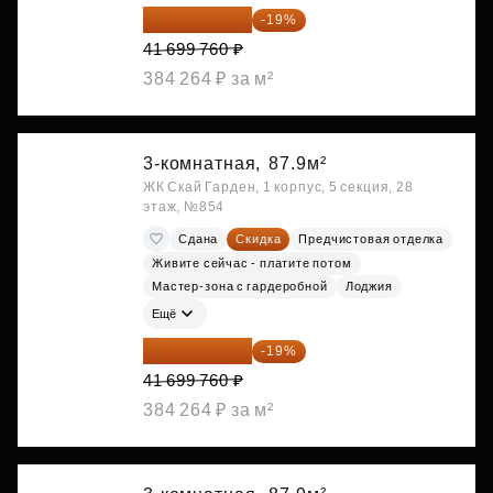
33 776 806 ₽
-19%
41 699 760 ₽
384 264 ₽ за м²
3-комнатная,
87.9м²
ЖК Скай Гарден, 1 корпус, 5 секция, 28
этаж, №854
Сдана
Скидка
Предчистовая отделка
Живите сейчас - платите потом
Мастер-зона с гардеробной
Лоджия
Ещё
33 776 806 ₽
-19%
41 699 760 ₽
384 264 ₽ за м²