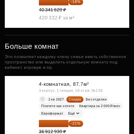
33 080 128 ₽
-18%
40 341 620 ₽
420 332 ₽ за м²
Больше комнат
Это позволяет каждому члену семьи иметь собственное
пространство или выделить отдельную комнату под
кабинет, игровую и пр.
4-комнатная,
87.7м²
3 корпус, 1 секция, 18 этаж, №136
2 кв 2027
Скидка
Без отделки
Платите как хотите
Квартира за 2 000 ₽/мес
Евроформат
Ещё
29 161 215 ₽
-21%
36 912 930 ₽