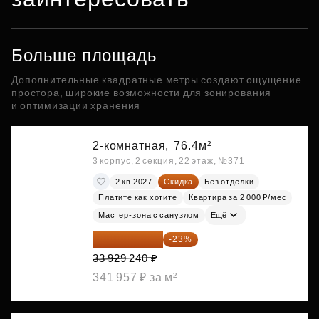
Больше площадь
Дополнительные квадратные метры создают ощущение
простора, широкие возможности для зонирования
и оптимизации хранения
2-комнатная,
76.4м²
3 корпус, 2 секция, 22 этаж, №371
2 кв 2027
Скидка
Без отделки
Платите как хотите
Квартира за 2 000 ₽/мес
Мастер-зона с санузлом
Ещё
26 125 515 ₽
-23%
33 929 240 ₽
341 957 ₽ за м²