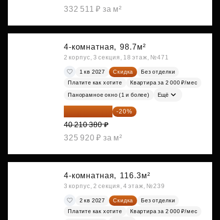
332 511 ₽ за м²
4-комнатная,
98.7м²
2 корпус, 3 секция, 18 этаж, №471
1 кв 2027
Скидка
Без отделки
Платите как хотите
Квартира за 2 000 ₽/мес
Панорамное окно (1 и более)
Ещё
32 168 304 ₽
-20%
40 210 380 ₽
325 920 ₽ за м²
4-комнатная,
116.3м²
3 корпус, 2 секция, 4 этаж, №239
2 кв 2027
Скидка
Без отделки
Платите как хотите
Квартира за 2 000 ₽/мес