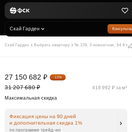
Скай Гарден
Консульта
Скай Гарден
Выбрать квартиру
№ 339, 3-комнатная, 64.8 м²
27 150 682 ₽
-13%
31 207 680 ₽
418 992 ₽ за м²
Максимальная скидка
Фиксация цены на 90 дней
и дополнительная скидка 1%
по программе трейд‑ин