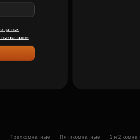
ых данных
нные рассылки
е
Трехкомнатные
Пятикомнатные
1 и 2 комна