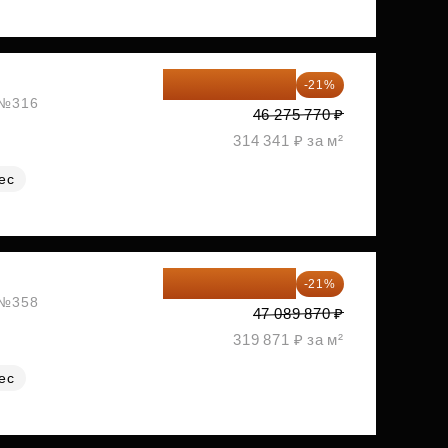
36 557 858 ₽
-21%
, №316
46 275 770 ₽
314 341 ₽ за м²
ес
37 200 997 ₽
-21%
, №358
47 089 870 ₽
319 871 ₽ за м²
ес