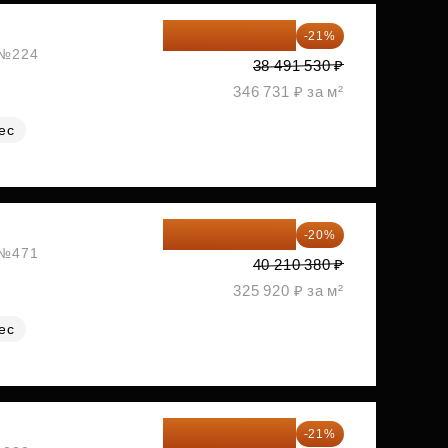
30 408 309 ₽
-21%
, №224
38 491 530 ₽
346 731 ₽ за м²
ес
32 168 304 ₽
-20%
, №471
40 210 380 ₽
325 920 ₽ за м²
ес
35 271 580 ₽
-21%