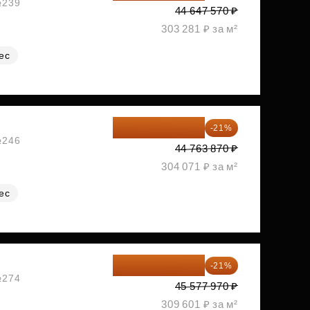
№239
44 647 570 ₽
303 281 ₽ за м²
ес
35 363 457 ₽
-21%
№246
44 763 870 ₽
304 071 ₽ за м²
ес
36 006 596 ₽
-21%
№274
45 577 970 ₽
309 601 ₽ за м²