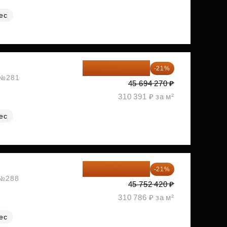
ес
36 098 473 ₽
-21%
, №281
45 694 270 ₽
310 391 ₽ за м²
ес
36 144 412 ₽
-21%
 №288
45 752 420 ₽
310 786 ₽ за м²
ес