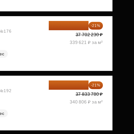
29 784 762 ₽
-21%
, №176
37 702 230 ₽
339 621 ₽ за м²
ес
29 888 686 ₽
-21%
, №192
37 833 780 ₽
340 806 ₽ за м²
ес