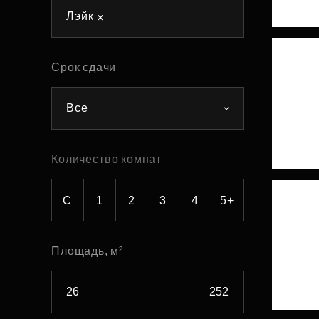
Лэйк
Рефинансирование
Срок сдачи
Все
Количество комнат
С
1
2
3
4
5+
Площадь, м²