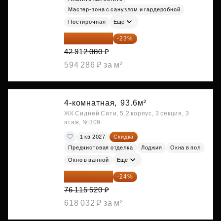
Мастер-зона с санузлом и гардеробной
Постирочная
Ещё
33 042 302 ₽
-23%
42 912 080 ₽
594 286 ₽ за м²
4-комнатная,
93.6м²
ЖК Сидней Сити, 5.2 корпус, 3 секция, 3
этаж, №309
1 кв 2027
Скидка
Предчистовая отделка
Лоджия
Окна в пол
Окно в ванной
Ещё
57 847 795 ₽
-24%
76 115 520 ₽
618 032 ₽ за м²