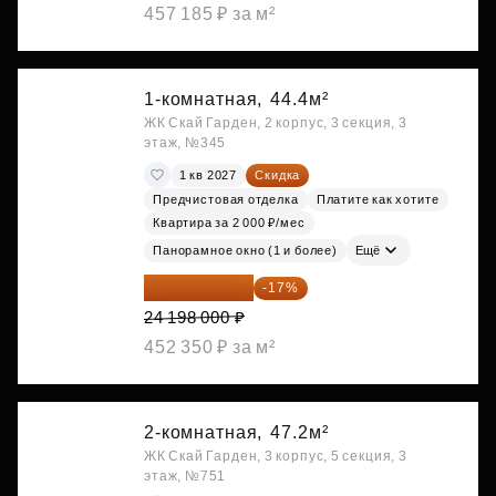
457 185 ₽ за м²
1-комнатная,
44.4м²
ЖК Скай Гарден, 2 корпус, 3 секция, 3
этаж, №345
1 кв 2027
Скидка
Предчистовая отделка
Платите как хотите
Квартира за 2 000 ₽/мес
Панорамное окно (1 и более)
Ещё
20 084 340 ₽
-17%
24 198 000 ₽
452 350 ₽ за м²
2-комнатная,
47.2м²
ЖК Скай Гарден, 3 корпус, 5 секция, 3
этаж, №751