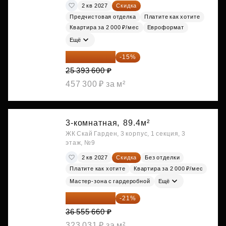
2 кв 2027
Скидка
Предчистовая отделка
Платите как хотите
Квартира за 2 000 ₽/мес
Евроформат
Ещё
21 584 560 ₽
-15%
25 393 600 ₽
457 300 ₽ за м²
3-комнатная,
89.4м²
ЖК Скай Гарден, 3 корпус, 1 секция, 3
этаж, №9
2 кв 2027
Скидка
Без отделки
Платите как хотите
Квартира за 2 000 ₽/мес
Мастер-зона с гардеробной
Ещё
28 878 971 ₽
-21%
36 555 660 ₽
323 031 ₽ за м²