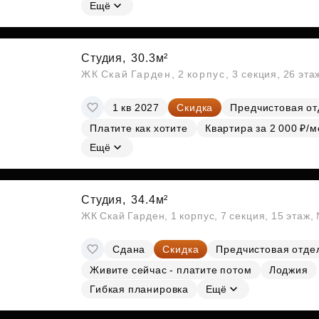
Субсидии
Ещё
Студия,
30.3м²
ЖК Скай Гарден, 2 корпус, 3 секция, 26 эта
1 кв 2027
Скидка
Предчистовая от
Платите как хотите
Квартира за 2 000 ₽/м
Ещё
Студия,
34.4м²
ЖК Скай Гарден, 1 корпус, 7 секция, 15 этаж
Сдана
Скидка
Предчистовая отде
Живите сейчас - платите потом
Лоджия
Гибкая планировка
Ещё