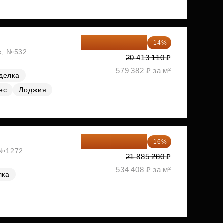
17 555 275 ₽
-14%
ж, №532
20 413 110 ₽
579 382 ₽ за м²
делка
ес
Лоджия
18 383 635 ₽
-16%
, №1272
21 885 280 ₽
534 408 ₽ за м²
лка