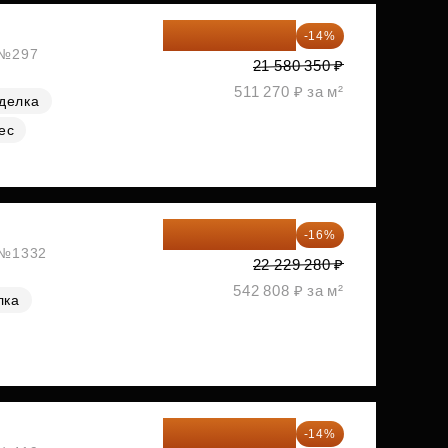
18 559 101 ₽
-14%
, №297
21 580 350 ₽
511 270 ₽ за м²
делка
ес
18 672 595 ₽
-16%
, №1332
22 229 280 ₽
542 808 ₽ за м²
лка
18 721 125 ₽
-14%