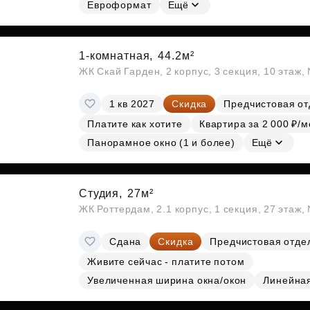
Евроформат
Ещё
1-комнатная,
44.2м²
ЖК Скай Гарден, 2 корпус, 3 секция, 10 этаж
1 кв 2027
Скидка
Предчистовая от
Платите как хотите
Квартира за 2 000 ₽/м
Панорамное окно (1 и более)
Ещё
Студия,
27м²
ЖК Роттердам, 2.1 корпус, 1 секция, 27 этаж
Сдана
Скидка
Предчистовая отде
Живите сейчас - платите потом
Увеличенная ширина окна/окон
Линейна