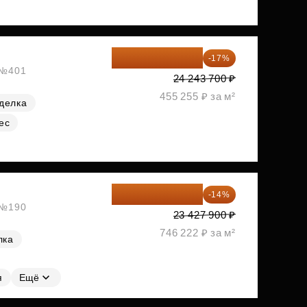
20 122 271 ₽
-17%
, №401
24 243 700 ₽
455 255 ₽ за м²
делка
ес
20 147 994 ₽
-14%
, №190
23 427 900 ₽
746 222 ₽ за м²
лка
я
Ещё