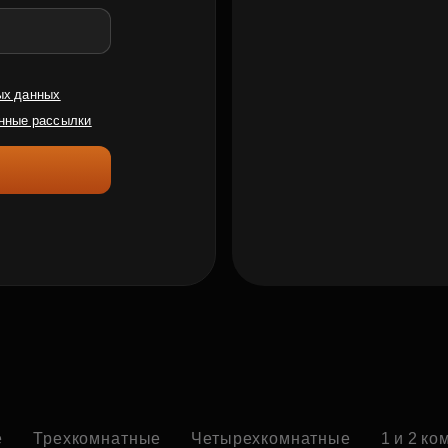
ых данных
нные рассылки
е
Трехкомнатные
Четырехкомнатные
1 и 2 к