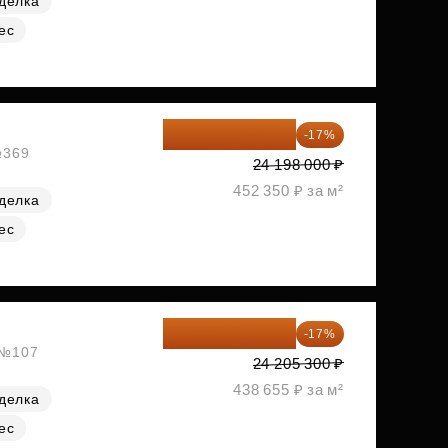
делка
ес
20 084 340 ₽
-17%
№369
24 198 000 ₽
452 350 ₽ за м²
делка
ес
20 090 399 ₽
-17%
, №107
24 205 300 ₽
438 655 ₽ за м²
делка
ес