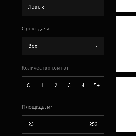
Лэйк
Рефинансирование
Срок сдачи
Все
Количество комнат
С
1
2
3
4
5+
Площадь, м²