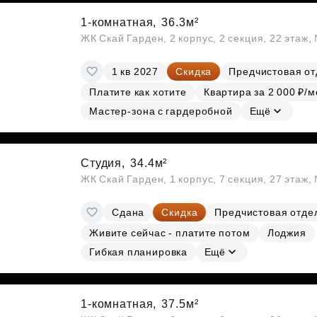
1-комнатная,
36.3м²
ЖК Скай Гарден, 2 корпус, 2 секция, 22 этаж
1 кв 2027
Скидка
Предчистовая от
Платите как хотите
Квартира за 2 000 ₽/м
Мастер-зона с гардеробной
Ещё
Студия,
34.4м²
ЖК Скай Гарден, 1 корпус, 7 секция, 27 этаж
Сдана
Скидка
Предчистовая отде
Живите сейчас - платите потом
Лоджия
Гибкая планировка
Ещё
1-комнатная,
37.5м²