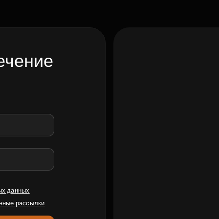
ечение
ых данных
нные рассылки