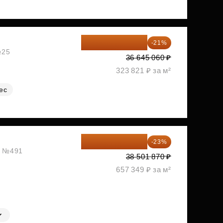
28 949 597 ₽
-21%
№25
36 645 060 ₽
323 821 ₽ за м²
ес
29 646 440 ₽
-23%
ж, №491
38 501 870 ₽
657 349 ₽ за м²