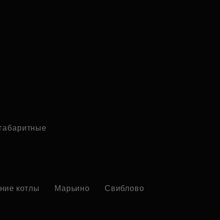
габаритные
ние котлы
Марьино
Свиблово