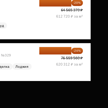
51 652 296 ₽
-20%
64 565 370 ₽
612 720 ₽ за м²
руд
58 185 266 ₽
-24%
ж, №329
76 559 560 ₽
620 312 ₽ за м²
делка
Лоджия