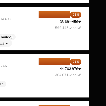
29 792 417 ₽
-23%
ж, №493
38 691 450 ₽
599 445 ₽ за м²
 более)
щё
35 363 457 ₽
-21%
№246
44 763 870 ₽
304 071 ₽ за м²
ес