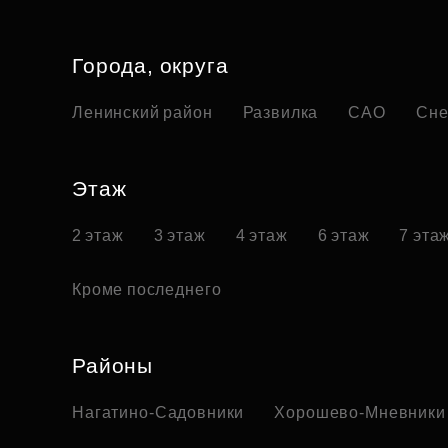
Города, округа
Ленинский район
Развилка
САО
Сне
Этаж
2 этаж
3 этаж
4 этаж
6 этаж
7 эта
Кроме последнего
Районы
Нагатино-Садовники
Хорошево-Мневники