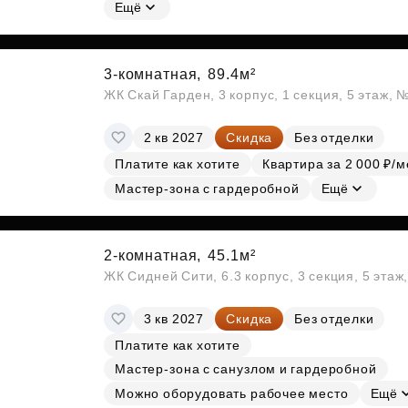
Субсидии
Ещё
3-комнатная,
89.4м²
ЖК Скай Гарден, 3 корпус, 1 секция, 5 этаж, 
2 кв 2027
Скидка
Без отделки
Платите как хотите
Квартира за 2 000 ₽/м
Мастер-зона с гардеробной
Ещё
2-комнатная,
45.1м²
ЖК Сидней Сити, 6.3 корпус, 3 секция, 5 эта
3 кв 2027
Скидка
Без отделки
Платите как хотите
Мастер-зона с санузлом и гардеробной
Можно оборудовать рабочее место
Ещё