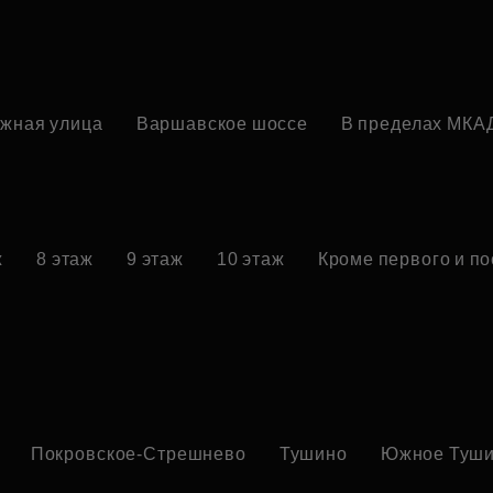
жная улица
Варшавское шоссе
В пределах МКА
ж
8 этаж
9 этаж
10 этаж
Кроме первого и п
Покровское-Стрешнево
Тушино
Южное Туш