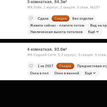
3-комнатная,
84.3м²
ЖК Лэйк, 1 корпус, 2 секция, 5 этаж, №107
Сдана
Скидка
Без отделки
Живите сейчас - платите потом
Вид на п
Увеличенная высота потолков
Ещё
4-комнатная,
93.8м²
ЖК Сидней Сити, 5.2 корпус, 3 секция, 5 эта
1 кв 2027
Скидка
Предчистовая от
Окна в пол
Окно в ванной
Ещё