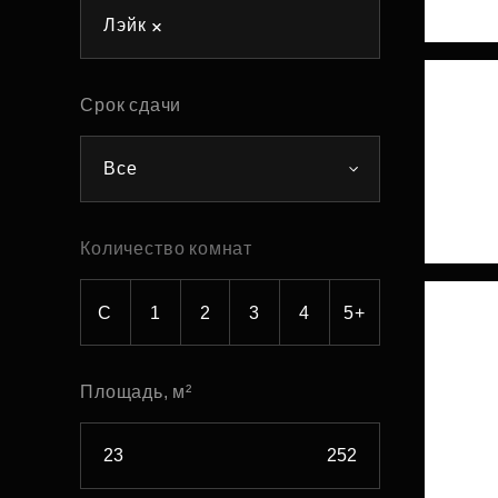
Лэйк
Рефинансирование
Срок сдачи
Все
Количество комнат
С
1
2
3
4
5+
Площадь, м²