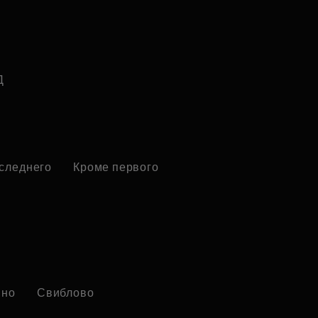
Д
оследнего
Кроме первого
ино
Свиблово