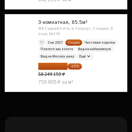
3-комнатная,
65.5м²
ЖК Сидней Сити, 6.2 корпус, 2 секция, 8
этаж, №278
3 кв 2027
Скидка
Чистовая отделка
Платите как хотите
Вид на набережную
Вид на Москву-реку
Ещё
49 511 778 ₽
-15%
58 249 150 ₽
755 905 ₽ за м²