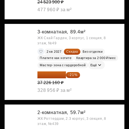
24 523 900 ₽
477 960 ₽ за м²
3-комнатная,
89.4м²
ЖК Скай Гарден, 3 корпус, 1 секция, 8
этаж, №49
2 кв 2027
Скидка
Без отделки
Платите как хотите
Квартира за 2 000 ₽/мес
Мастер-зона с гардеробной
Ещё
29 408 666 ₽
-21%
37 226 160 ₽
328 956 ₽ за м²
2-комнатная,
59.7м²
ЖК Роттердам, 2.3 корпус, 3 секция, 8
этаж, №439