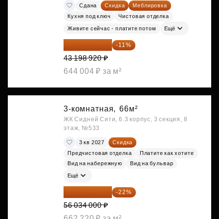
Сдана
Скидка
Меблировка
Кухня под ключ
Чистовая отделка
Живите сейчас - платите потом
Ещё
38 447 039 ₽
-11%
43 198 920 ₽
644 004 ₽ за м²
3-комнатная,
66м²
ЖК Сидней Сити, 6.3 корпус, 3 секция, 8
этаж, №533
3 кв 2027
Скидка
Предчистовая отделка
Платите как хотите
Вид на набережную
Вид на бульвар
Ещё
43 706 520 ₽
-22%
56 034 000 ₽
662 220 ₽ за м²