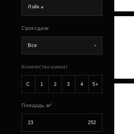
Лэйк
Рефинансирование
Срок сдачи
Все
Количество комнат
С
1
2
3
4
5+
Площадь, м²