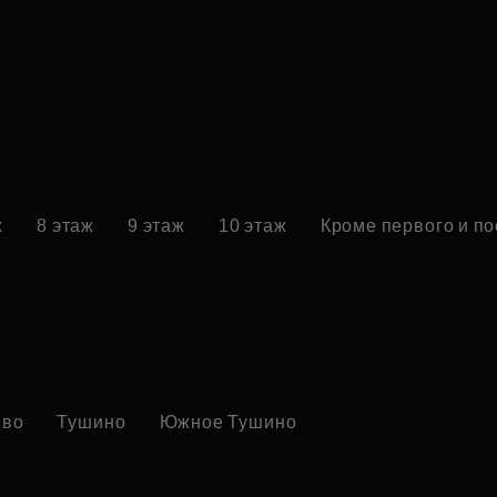
ж
8 этаж
9 этаж
10 этаж
Кроме первого и п
ево
Тушино
Южное Тушино