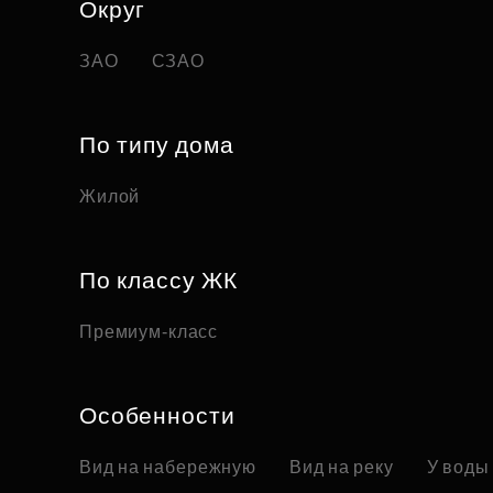
Округ
ЗАО
СЗАО
По типу дома
Жилой
По классу ЖК
Премиум-класс
Особенности
Вид на набережную
Вид на реку
У воды