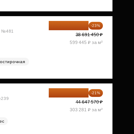
29 792 417 ₽
-23%
ж, №481
38 691 450 ₽
599 445 ₽ за м²
остирочная
35 271 580 ₽
-21%
№239
44 647 570 ₽
303 281 ₽ за м²
ес