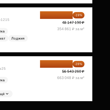
38 999 224 ₽
-19%
 №1215
48 147 190 ₽
354 861 ₽ за м²
лка
мат
Лоджия
40 711 147 ₽
-28%
 №25
56 543 260 ₽
663 048 ₽ за м²
лка
щё