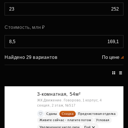
Стоимость, млн ₽
Найдено 29 вариантов
По цене
3-комнатная,
54м²
ЖК Движение. Говорово, 1 корпус, 4
секция, 2 этаж, №517
Сданы
Скидка
Предчистовая отделка
Живите сейчас - платите потом
Угловая
Увеличенное число окон
Ещё