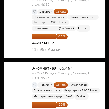
ЖК Скай Гарден, 2 корпус, 3 секция, 2
этаж, №339
1 кв 2027
Скидка
Предчистовая отделка
Платите как хотите
Квартира за 2 000 ₽/мес
Панорамное окно (1 и более)
Ещё
27 150 682 ₽
-13%
31 207 680 ₽
418 992 ₽ за м²
3-комнатная,
85.4м²
ЖК Скай Гарден, 2 корпус, 3 секция, 2
этаж, №336
1 кв 2027
Скидка
Без отделки
Платите как хотите
Квартира за 2 000 ₽/мес
Мастер-зона с гардеробной
Ещё
27 321 168 ₽
-20%