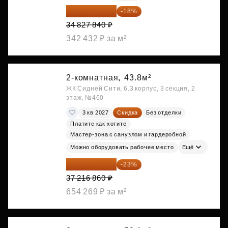
28 558 829 ₽
-18%
34 827 840 ₽
342 432 ₽ за м²
2-комнатная,
43.8м²
ЖК Сидней Сити, 6.3 корпус, 3 секция, 2
этаж, №460
3 кв 2027
Скидка
Без отделки
Платите как хотите
Мастер-зона с санузлом и гардеробной
Можно оборудовать рабочее место
Ещё
28 656 982 ₽
-23%
37 216 860 ₽
654 269 ₽ за м²