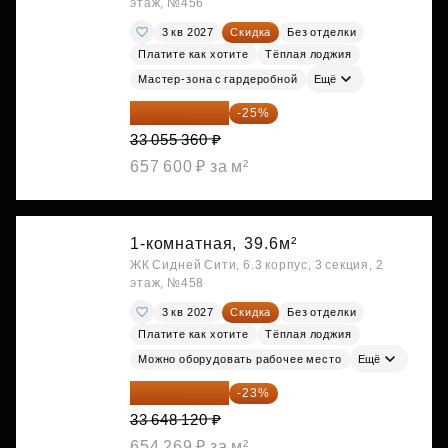
этаж, №456
3 кв 2027
Скидка
Без отделки
Платите как хотите
Тёплая лоджия
Мастер-зона с гардеробной
Ещё
24 791 520 ₽
-25%
33 055 360 ₽
657 600 ₽ за м²
1-комнатная,
39.6м²
ЖК Сидней Сити, 6.3 корпус, 3 секция, 2
этаж, №458
3 кв 2027
Скидка
Без отделки
Платите как хотите
Тёплая лоджия
Можно оборудовать рабочее место
Ещё
25 909 052 ₽
-23%
33 648 120 ₽
654 269 ₽ за м²