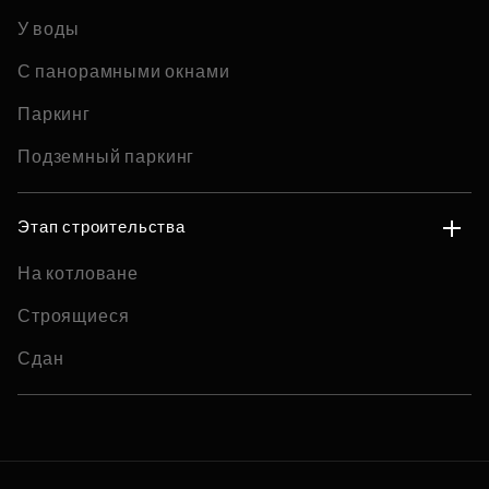
У воды
С панорамными окнами
Паркинг
Подземный паркинг
Этап строительства
На котловане
Строящиеся
Сдан