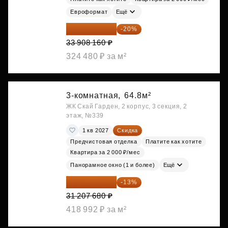
Евроформат
Ещё
27 126 528 ₽
-20%
33 908 160 ₽
324 480 ₽ за м²
3-комнатная,
64.8м²
ЖК Скай Гарден, 2 корпус, 3 секция, 2
этаж, №339
1 кв 2027
Скидка
Предчистовая отделка
Платите как хотите
Квартира за 2 000 ₽/мес
Панорамное окно (1 и более)
Ещё
27 150 682 ₽
-13%
31 207 680 ₽
418 992 ₽ за м²