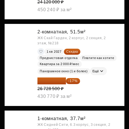
24 120 000 ₽
450 240 ₽ за м²
2-комнатная,
51.5м²
ЖК Скай Гарден, 2 корпус, 2 секция, 2
этаж, №218
1 кв 2027
Скидка
Предчистовая отделка
Платите как хотите
Квартира за 2 000 ₽/мес
Панорамное окно (1 и более)
Ещё
22 184 655 ₽
-17%
26 728 500 ₽
430 770 ₽ за м²
1-комнатная,
37.7м²
ЖК Сидней Сити, 6.3 корпус, 3 секция, 2