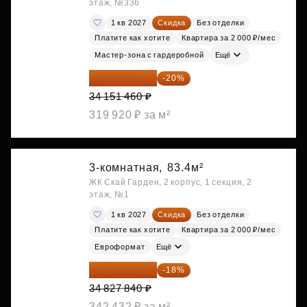
этаж, №336
1 кв 2027
Скидка
Без отделки
Платите как хотите
Квартира за 2 000 ₽/мес
Мастер-зона с гардеробной
Ещё
27 321 168 ₽
-20%
34 151 460 ₽
319 920 ₽ за м²
3-комнатная,
83.4м²
ЖК Скай Гарден, 2 корпус, 1 секция, 2
этаж, №1
1 кв 2027
Скидка
Без отделки
Платите как хотите
Квартира за 2 000 ₽/мес
Евроформат
Ещё
28 558 829 ₽
-18%
34 827 840 ₽
342 432 ₽ за м²