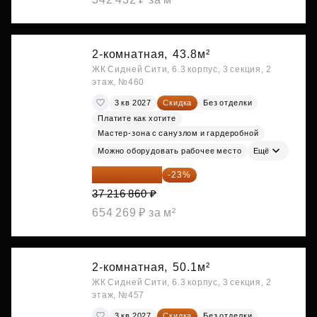
2-комнатная,
43.8м²
ЖК Сидней Сити, 6.3 корпус, 3 секция, 2
этаж, №460
3 кв 2027
Скидка
Без отделки
Платите как хотите
Мастер-зона с санузлом и гардеробной
Можно оборудовать рабочее место
Ещё
28 656 982 ₽
-23%
37 216 860 ₽
654 269 ₽ за м²
2-комнатная,
50.1м²
ЖК Сидней Сити, 6.3 корпус, 3 секция, 2
этаж, №457
3 кв 2027
Скидка
Без отделки