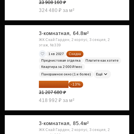
33 908 160 ₽
324 480 ₽ за м²
3-комнатная,
64.8м²
ЖК Скай Гарден, 2 корпус, 3 секция, 2
этаж, №339
1 кв 2027
Скидка
Предчистовая отделка
Платите как хотите
Квартира за 2 000 ₽/мес
Панорамное окно (1 и более)
Ещё
27 150 682 ₽
-13%
31 207 680 ₽
418 992 ₽ за м²
3-комнатная,
85.4м²
ЖК Скай Гарден, 2 корпус, 3 секция, 2