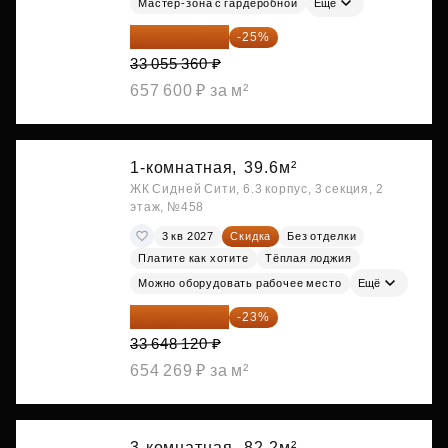
Мастер-зона с гардеробной
Ещё
24 791 520 ₽
-25%
33 055 360 ₽
657 600 ₽ за м²
1-комнатная,
39.6м²
ЖК Сидней Сити, 6.3 корпус, 3 секция, 2
этаж, №458
3 кв 2027
Скидка
Без отделки
Платите как хотите
Тёплая лоджия
Можно оборудовать рабочее место
Ещё
25 909 052 ₽
-23%
33 648 120 ₽
654 269 ₽ за м²
3-комнатная,
82.2м²