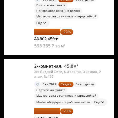
Платите как хотите
Панорамное окно (1 и более)
Мастер-зона с санузлом и гардеробной
Ещё
29 877 887 ₽
-23%
38 802 450 ₽
596 365 ₽ за м²
2-комнатная,
45.8м²
ЖК Сидней Сити, 6.3 корпус, 3 секция, 2
этаж, №455
3 кв 2027
Скидка
Без отделки
Платите как хотите
Мастер-зона с санузлом и гардеробной
Можно оборудовать рабочее место
Ещё
29 965 520 ₽
-23%