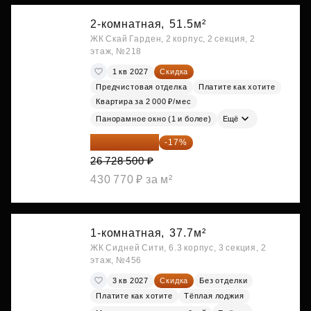
2-комнатная,
51.5м²
ЖК Скай Гарден, 2 корпус, 2 секция, 2
этаж, №218
1 кв 2027
Скидка
Предчистовая отделка
Платите как хотите
Квартира за 2 000 ₽/мес
Панорамное окно (1 и более)
Ещё
22 184 655 ₽
-17%
26 728 500 ₽
430 770 ₽ за м²
1-комнатная,
37.7м²
ЖК Сидней Сити, 6.3 корпус, 3 секция, 2
этаж, №456
3 кв 2027
Скидка
Без отделки
Платите как хотите
Тёплая лоджия