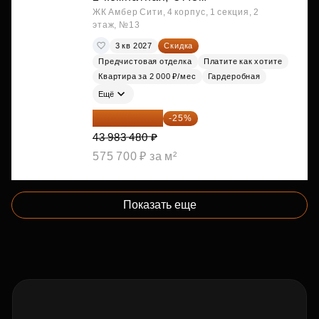
ЖК Амбер Сити, 4 корпус, 1 секция, 2
этаж, №13
3 кв 2027
Скидка
Предчистовая отделка
Платите как хотите
Квартира за 2 000 ₽/мес
Гардеробная
Ещё
32 987 610 ₽
-25%
43 983 480 ₽
575 700 ₽ за м²
Показать еще