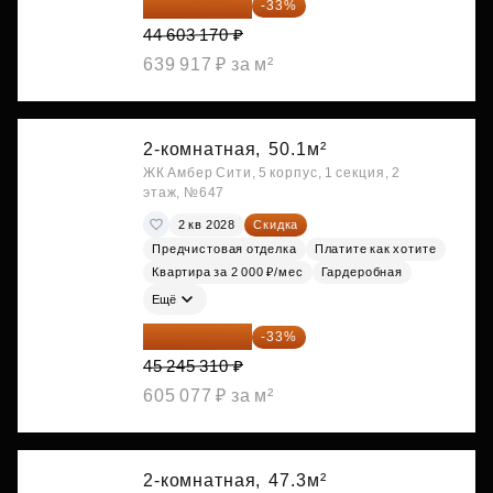
29 884 124 ₽
-33%
44 603 170 ₽
639 917 ₽ за м²
2-комнатная,
50.1м²
ЖК Амбер Сити, 5 корпус, 1 секция, 2
этаж, №647
2 кв 2028
Скидка
Предчистовая отделка
Платите как хотите
Квартира за 2 000 ₽/мес
Гардеробная
Ещё
30 314 358 ₽
-33%
45 245 310 ₽
605 077 ₽ за м²
2-комнатная,
47.3м²