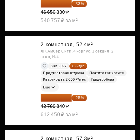
31 255 755 ₽
-33%
46 650 380 ₽
540 757 ₽ за м²
2-комнатная,
52.4м²
ЖК Амбер Сити, 4 корпус, 1 секция, 2
этаж, №4
3 кв 2027
Скидка
Предчистовая отделка
Платите как хотите
Квартира за 2 000 ₽/мес
Гардеробная
Ещё
32 092 380 ₽
-25%
42 789 840 ₽
612 450 ₽ за м²
2-комнатная,
57.3м²