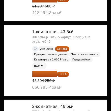
31 207 680 ₽
418 992 ₽ за м²
1-комнатная,
43.5м²
ЖК Амбер Сити, 5 корпус, 1 секция, 2
этаж, №645
2 кв 2028
Скидка
Предчистовая отделка
Платите как хотите
Квартира за 2 000 ₽/мес
Гардеробная
Ещё
29 013 848 ₽
-33%
43 304 250 ₽
666 985 ₽ за м²
2-комнатная,
46.5м²