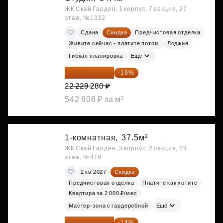
ЖК Скай Гарден, 1 корпус, 7 секция, 27
этаж, №1332
Сдана
Скидка
Предчистовая отделка
Живите сейчас - платите потом
Лоджия
Гибкая планировка
Ещё
18 672 595 ₽
-16%
22 229 280 ₽
542 808 ₽ за м²
1-комнатная,
37.5м²
ЖК Скай Гарден, 3 корпус, 2 секция, 29
этаж, №419
2 кв 2027
Скидка
Предчистовая отделка
Платите как хотите
Квартира за 2 000 ₽/мес
Мастер-зона с гардеробной
Ещё
18 721 125 ₽
-14%