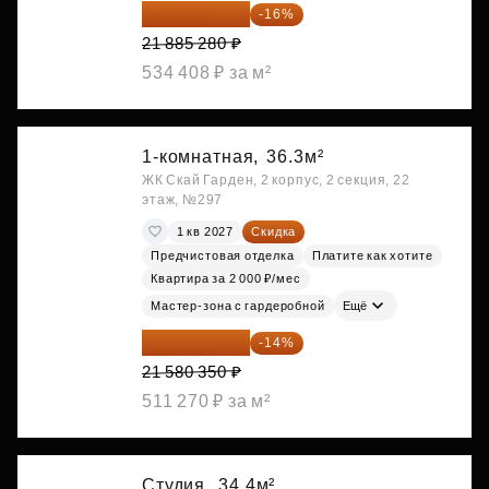
18 383 635 ₽
-16%
21 885 280 ₽
534 408 ₽ за м²
1-комнатная,
36.3м²
ЖК Скай Гарден, 2 корпус, 2 секция, 22
этаж, №297
1 кв 2027
Скидка
Предчистовая отделка
Платите как хотите
Квартира за 2 000 ₽/мес
Мастер-зона с гардеробной
Ещё
18 559 101 ₽
-14%
21 580 350 ₽
511 270 ₽ за м²
Студия,
34.4м²