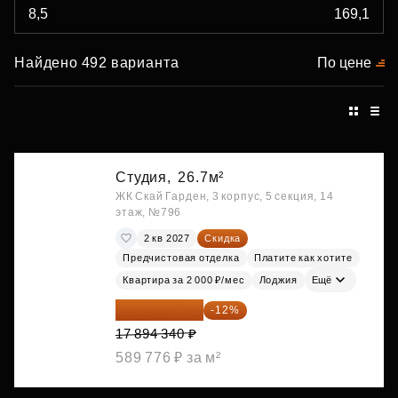
Найдено 492 варианта
По цене
Студия,
26.7м²
ЖК Скай Гарден, 3 корпус, 5 секция, 14
этаж, №796
2 кв 2027
Скидка
Предчистовая отделка
Платите как хотите
Квартира за 2 000 ₽/мес
Лоджия
Ещё
15 747 019 ₽
-12%
17 894 340 ₽
589 776 ₽ за м²