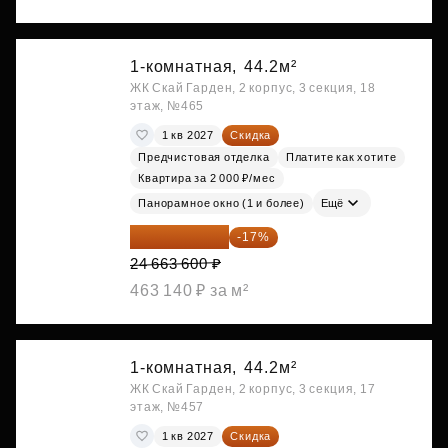
1-комнатная,
44.2м²
ЖК Скай Гарден, 2 корпус, 3 секция, 18
этаж, №465
1 кв 2027
Скидка
Предчистовая отделка
Платите как хотите
Квартира за 2 000 ₽/мес
Панорамное окно (1 и более)
Ещё
20 470 788 ₽
-17%
24 663 600 ₽
463 140 ₽ за м²
1-комнатная,
44.2м²
ЖК Скай Гарден, 2 корпус, 3 секция, 17
этаж, №457
1 кв 2027
Скидка