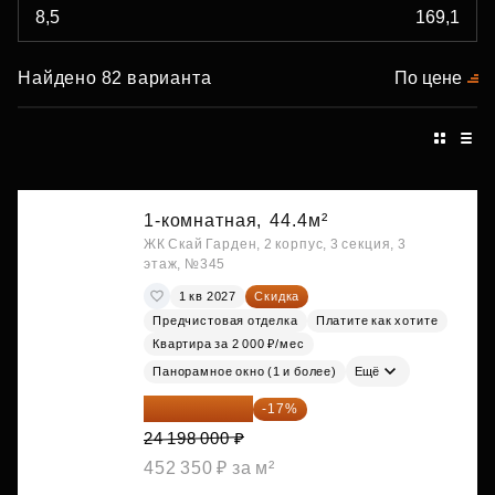
Найдено 82 варианта
По цене
1-комнатная,
44.4м²
ЖК Скай Гарден, 2 корпус, 3 секция, 3
этаж, №345
1 кв 2027
Скидка
Предчистовая отделка
Платите как хотите
Квартира за 2 000 ₽/мес
Панорамное окно (1 и более)
Ещё
20 084 340 ₽
-17%
24 198 000 ₽
452 350 ₽ за м²