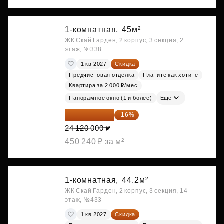
1-комнатная,
45м²
ЖК Скай Гарден, 2 корпус, 3 секция, 2
этаж, №338
1 кв 2027
Скидка
Предчистовая отделка
Платите как хотите
Квартира за 2 000 ₽/мес
Панорамное окно (1 и более)
Ещё
20 260 800 ₽
-16%
24 120 000 ₽
450 240 ₽ за м²
1-комнатная,
44.2м²
ЖК Скай Гарден, 2 корпус, 3 секция, 14
этаж, №433
1 кв 2027
Скидка