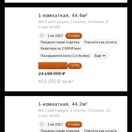
1-комнатная,
44.4м²
ЖК Скай Гарден, 2 корпус, 3 секция, 6
этаж, №369
1 кв 2027
Скидка
Предчистовая отделка
Платите как хотите
Квартира за 2 000 ₽/мес
Панорамное окно (1 и более)
Ещё
20 084 340 ₽
-17%
24 198 000 ₽
452 350 ₽ за м²
1-комнатная,
44.2м²
ЖК Скай Гарден, 2 корпус, 3 секция, 10
этаж, №401
1 кв 2027
Скидка
Предчистовая отделка
Платите как хотите