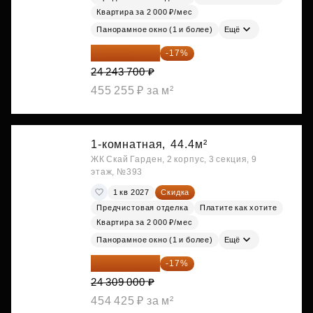
Квартира за 2 000 ₽/мес
Панорамное окно (1 и более)
Ещё
20 122 271 ₽
-17%
24 243 700 ₽
455 255 ₽ за м²
1-комнатная,
44.4м²
ЖК Скай Гарден, 2 корпус, 3 секция, 9
этаж, №393
1 кв 2027
Скидка
Предчистовая отделка
Платите как хотите
Квартира за 2 000 ₽/мес
Панорамное окно (1 и более)
Ещё
20 176 470 ₽
-17%
24 309 000 ₽
454 425 ₽ за м²