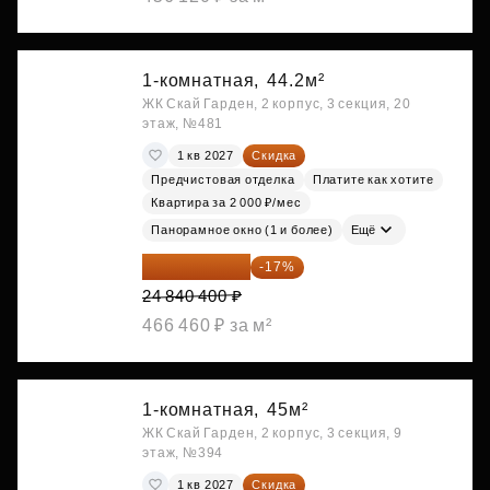
1-комнатная,
44.2м²
ЖК Скай Гарден, 2 корпус, 3 секция, 20
этаж, №481
1 кв 2027
Скидка
Предчистовая отделка
Платите как хотите
Квартира за 2 000 ₽/мес
Панорамное окно (1 и более)
Ещё
20 617 532 ₽
-17%
24 840 400 ₽
466 460 ₽ за м²
1-комнатная,
45м²
ЖК Скай Гарден, 2 корпус, 3 секция, 9
этаж, №394
1 кв 2027
Скидка