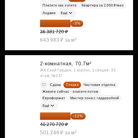
Платите как хотите
Квартира за 2 000 ₽/мес
Лоджия
Ещё
35 290 268 ₽
-3%
36 381 720 ₽
643 983 ₽ за м²
2-комнатная,
70.7м²
ЖК Скай Гарден, 1 корпус, 1 секция, 35
этаж, №237
Сдана
Скидка
Чистовая отделка
Живите сейчас - платите потом
Евроформат
Мастер-зона с гардеробной
Ещё
35 438 234 ₽
-12%
40 270 720 ₽
501 248 ₽ за м²