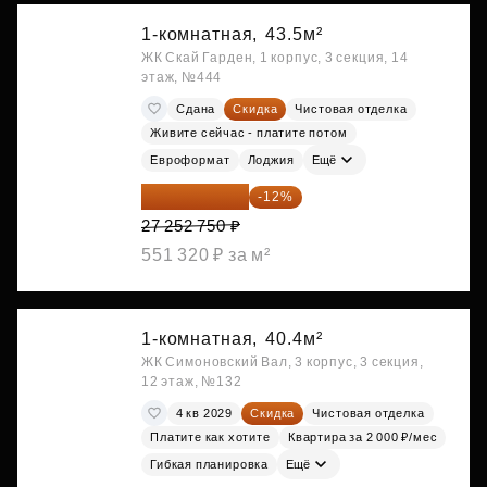
1-комнатная,
43.5м²
ЖК Скай Гарден, 1 корпус, 3 секция, 14
этаж, №444
Сдана
Скидка
Чистовая отделка
Живите сейчас - платите потом
Евроформат
Лоджия
Ещё
23 982 420 ₽
-12%
27 252 750 ₽
551 320 ₽ за м²
1-комнатная,
40.4м²
ЖК Симоновский Вал, 3 корпус, 3 секция,
12 этаж, №132
4 кв 2029
Скидка
Чистовая отделка
Платите как хотите
Квартира за 2 000 ₽/мес
Гибкая планировка
Ещё