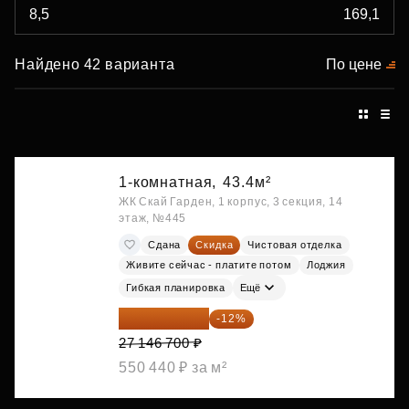
Найдено 42 варианта
По цене
1-комнатная,
43.4м²
ЖК Скай Гарден, 1 корпус, 3 секция, 14
этаж, №445
Сдана
Скидка
Чистовая отделка
Живите сейчас - платите потом
Лоджия
Гибкая планировка
Ещё
23 889 096 ₽
-12%
27 146 700 ₽
550 440 ₽ за м²