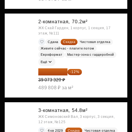
2-комнатная,
70.2м²
ЖК Скай Гарден, 1 корпус, 1 секция, 17
этаж, №111
Сдана
Скидка
Чистовая отделка
Живите сейчас - платите потом
Евроформат
Мастер-зона с гардеробной
Ещё
34 384 522 ₽
-12%
39 073 320 ₽
489 808 ₽ за м²
3-комнатная,
54.8м²
ЖК Симоновский Вал, 3 корпус, 3 секция,
12 этаж, №125
4 кв 2029
Скидка
Чистовая отделка