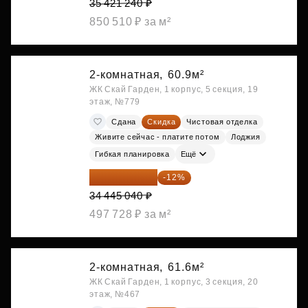
35 421 240 ₽
850 510 ₽ за м²
2-комнатная,
60.9м²
ЖК Скай Гарден, 1 корпус, 5 секция, 19
этаж, №779
Сдана
Скидка
Чистовая отделка
Живите сейчас - платите потом
Лоджия
Гибкая планировка
Ещё
30 311 635 ₽
-12%
34 445 040 ₽
497 728 ₽ за м²
2-комнатная,
61.6м²
ЖК Скай Гарден, 1 корпус, 3 секция, 20
этаж, №467