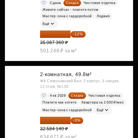
Сдана
Скидка
Чистовая отделка
Живите сейчас - платите потом
Мастер-зона с гардеробной
Лоджия
Ещё
30 876 877 ₽
-12%
35 087 360 ₽
501 248 ₽ за м²
2-комнатная,
49.8м²
ЖК Симоновский Вал, 3 корпус, 3 секция,
12 этаж, №130
4 кв 2029
Скидка
Чистовая отделка
Платите как хотите
Квартира за 2 000 ₽/мес
Мастер-зона с гардеробной
Ещё
31 606 616 ₽
-3%
32 584 140 ₽
634 671 ₽ за м²