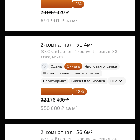
27 952 800 ₽
-3%
28 817 320 ₽
691 901 ₽ за м²
2-комнатная,
51.4м²
ЖК Скай Гарден, 1 корпус, 5 секция, 33
этаж, №903
Сдана
Скидка
Чистовая отделка
Живите сейчас - платите потом
Евроформат
Гибкая планировка
Ещё
28 315 232 ₽
-12%
32 176 400 ₽
550 880 ₽ за м²
2-комнатная,
56.6м²
ЖК Скай Гарден, 1 корпус, 4 секция, 30