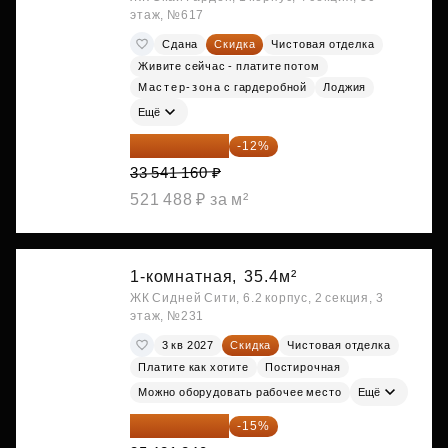
этаж, №617
Сдана
Скидка
Чистовая отделка
Живите сейчас - платите потом
Мастер-зона с гардеробной
Лоджия
Ещё
29 516 221 ₽
-12%
33 541 160 ₽
521 488 ₽ за м²
1-комнатная,
35.4м²
ЖК Сидней Сити, 6.2 корпус, 2 секция, 3
этаж, №231
3 кв 2027
Скидка
Чистовая отделка
Платите как хотите
Постирочная
Можно оборудовать рабочее место
Ещё
30 108 054 ₽
-15%