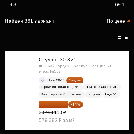
Найден 361 вариант
По цене
Студия,
30.3м²
ЖК Скай Гарден, 2 корпус, 3 секция, 26
этаж, №532
1 кв 2027
Скидка
Предчистовая отделка
Платите как хотите
Квартира за 2 000 ₽/мес
Лоджия
Ещё
17 555 275 ₽
-14%
20 413 110 ₽
579 382 ₽ за м²