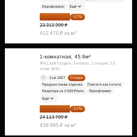
Евроформат
Ещё
19 349 126 ₽
-17%
23 312 200 ₽
422 470 ₽ за м²
1-комнатная,
45.8м²
ЖК Скай Гарден, 3 корпус, 1 секция, 13
этаж, №91
2 кв 2027
Скидка
Предчистовая отделка
Платите как хотите
Квартира за 2 000 ₽/мес
Евроформат
Ещё
20 014 371 ₽
-17%
24 113 700 ₽
436 995 ₽ за м²