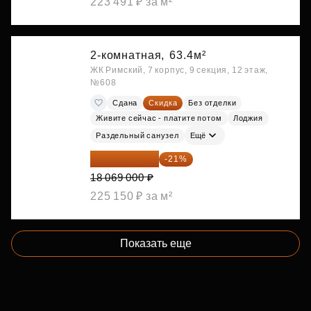
223 491 ₽ за м²
2-комнатная,
63.4м²
ЖК Римский, 7 корпус, 9 секция, 12 этаж,
№608
Сдана
Скидка
Без отделки
Живите сейчас - платите потом
Лоджия
Раздельный санузел
Ещё
14 274 510 ₽
-21%
18 069 000 ₽
225 150 ₽ за м²
Показать еще