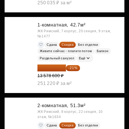
250 035 ₽ за м²
1-комнатная,
42.7м²
ЖК Римский, 7 корпус, 20 секция, 9 этаж,
№1477
Сдана
Скидка
Без отделки
Живите сейчас - платите потом
Балкон
Раздельный санузел
Ещё
10 727 094 ₽
-21%
13 578 600 ₽
251 220 ₽ за м²
2-комнатная,
51.3м²
ЖК Римский, 8 корпус, 22 секция, 10
этаж, №1634
Сдана
Скидка
Без отделки