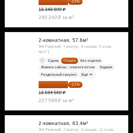
12 588 576 ₽
-23%
16 348 800 ₽
240 240 ₽ за м²
2-комнатная,
57.6м²
ЖК Римский, 7 корпус, 9 секция, 5 этаж,
№571
Сдана
Скидка
Без отделки
Живите сейчас - платите потом
Лоджия
Раздельный санузел
Ещё
13 109 702 ₽
-21%
16 594 560 ₽
227 599 ₽ за м²
2-комнатная,
63.4м²
ЖК Римский, 7 корпус, 9 секция, 11 этаж,