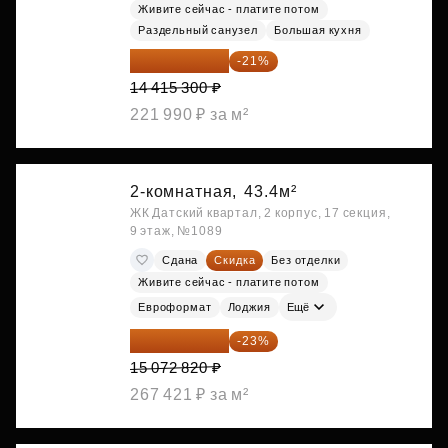
Живите сейчас - платите потом
Раздельный санузел
Большая кухня
11 388 087 ₽
-21%
14 415 300 ₽
221 990 ₽ за м²
2-комнатная,
43.4м²
ЖК Датский квартал, 2 корпус, 17 секция,
9 этаж, №1089
Сдана
Скидка
Без отделки
Живите сейчас - платите потом
Евроформат
Лоджия
Ещё
11 606 071 ₽
-23%
15 072 820 ₽
267 421 ₽ за м²