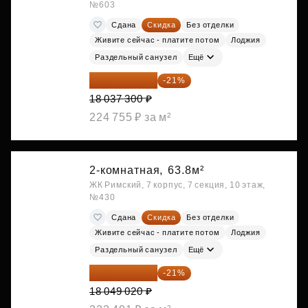
№603
Сдана
Скидка
Без отделки
Живите сейчас - платите потом
Лоджия
Раздельный санузел
Ещё
14 249 467 ₽
-21%
18 037 300 ₽
224 755 ₽ за м²
2-комнатная,
63.8м²
ЖК Римский, 7 корпус, 7 секция, 10 этаж,
№430
Сдана
Скидка
Без отделки
Живите сейчас - платите потом
Лоджия
Раздельный санузел
Ещё
14 258 726 ₽
-21%
18 049 020 ₽