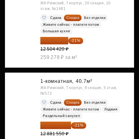
ЖК Римский, 7 корпус, 20 секция, 10
этаж, №1481
Сдана
Скидка
Без отделки
Живите сейчас - платите потом
Большая кухня
9 878 492 ₽
-21%
12 504 420 ₽
259 278 ₽ за м²
1-комнатная,
40.7м²
ЖК Римский, 7 корпус, 9 секция, 5 этаж,
№572
Сдана
Скидка
Без отделки
Живите сейчас - платите потом
Лоджия
Раздельный санузел
10 176 425 ₽
-21%
12 881 550 ₽