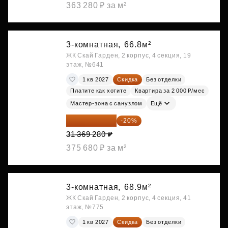
363 280 ₽ за м²
3-комнатная,
66.8м²
ЖК Скай Гарден, 2 корпус, 4 секция, 19
этаж, №641
1 кв 2027
Скидка
Без отделки
Платите как хотите
Квартира за 2 000 ₽/мес
Мастер-зона с санузлом
Ещё
25 095 424 ₽
-20%
31 369 280 ₽
375 680 ₽ за м²
3-комнатная,
68.9м²
ЖК Скай Гарден, 2 корпус, 4 секция, 41
этаж, №775
1 кв 2027
Скидка
Без отделки