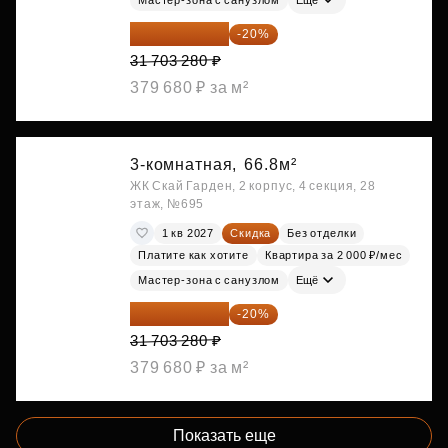
25 362 624 ₽
-20%
31 703 280 ₽
379 680 ₽ за м²
3-комнатная,
66.8м²
ЖК Скай Гарден, 2 корпус, 4 секция, 28
этаж, №695
1 кв 2027
Скидка
Без отделки
Платите как хотите
Квартира за 2 000 ₽/мес
Мастер-зона с санузлом
Ещё
25 362 624 ₽
-20%
31 703 280 ₽
379 680 ₽ за м²
Показать еще