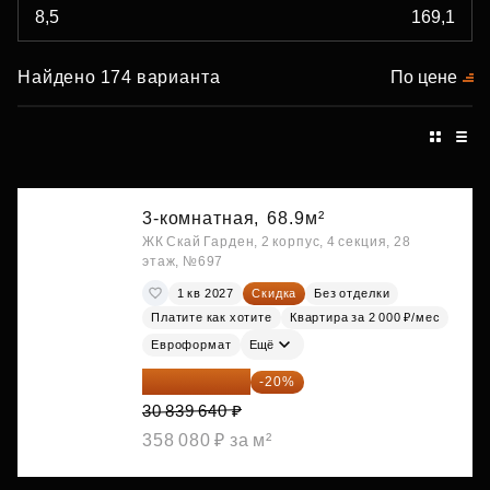
Найдено 174 варианта
По цене
3-комнатная,
68.9м²
ЖК Скай Гарден, 2 корпус, 4 секция, 28
этаж, №697
1 кв 2027
Скидка
Без отделки
Платите как хотите
Квартира за 2 000 ₽/мес
Евроформат
Ещё
24 671 712 ₽
-20%
30 839 640 ₽
358 080 ₽ за м²