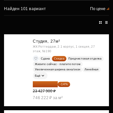
Найден 101 вариант
По цене
Студия,
27м²
ЖК Роттердам, 2.1 корпус, 1 секция, 27
этаж, №190
Сдана
Скидка
Предчистовая отделка
Живите сейчас - платите потом
Увеличенная ширина окна/окон
Линейная
Ещё
20 147 994 ₽
-14%
23 427 900 ₽
746 222 ₽ за м²