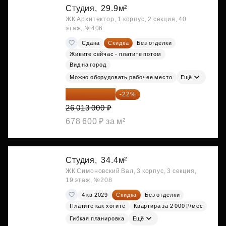
Студия,
29.9м²
ЖК Архитектор, 1 корпус, 2 секция, 40
этаж, №406
Сдана
Скидка
Без отделки
Живите сейчас - платите потом
Вид на город
Можно оборудовать рабочее место
Ещё
20 290 140 ₽
-22%
26 013 000 ₽
678 600 ₽ за м²
Студия,
34.4м²
ЖК Симоновский Вал, 3 корпус, 3 секция,
19 этаж, №208
4 кв 2029
Скидка
Без отделки
Платите как хотите
Квартира за 2 000 ₽/мес
Гибкая планировка
Ещё