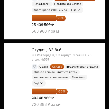
Без отделки
Платите как хотите
Квартира за 2 000 ₽/мес
Ещё
23 404 340 ₽
-8%
25 439 500 ₽
563 960 ₽ за м²
Студия,
32.8м²
ЖК Роттердам, 2.3 корпус, 3 секция, 23
этаж, №557
Сдана
Скидка
Предчистовая отделка
Живите сейчас - платите потом
Увеличенное число окон
Линейная
Ещё
23 645 126 ₽
-16%
28 148 960 ₽
720 888 ₽ за м²