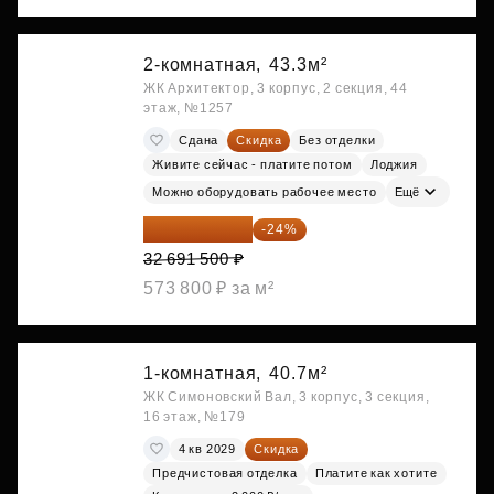
2-комнатная,
43.3м²
ЖК Архитектор, 3 корпус, 2 секция, 44
этаж, №1257
Сдана
Скидка
Без отделки
Живите сейчас - платите потом
Лоджия
Можно оборудовать рабочее место
Ещё
24 845 540 ₽
-24%
32 691 500 ₽
573 800 ₽ за м²
1-комнатная,
40.7м²
ЖК Симоновский Вал, 3 корпус, 3 секция,
16 этаж, №179
4 кв 2029
Скидка
Предчистовая отделка
Платите как хотите