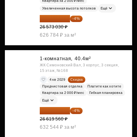
Квартира за 2 000 ₽/мес
Увеличенная высота потолков
Ещё
25 510 109 ₽
-4%
26 573 030 ₽
626 784 ₽ за м²
1-комнатная,
40.4м²
ЖК Симоновский Вал, 3 корпус, 3 секция,
15 этаж, №168
4 кв 2029
Скидка
Предчистовая отделка
Платите как хотите
Квартира за 2 000 ₽/мес
Гибкая планировка
Ещё
25 554 778 ₽
-4%
26 619 560 ₽
632 544 ₽ за м²