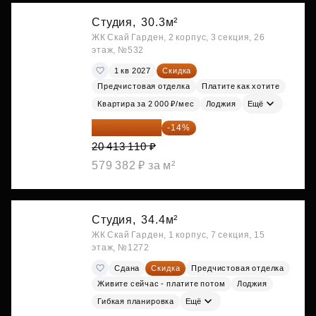
Студия,
30.3м²
ЖК Скай Гарден, 2 корпус, 3 секция, 26
этаж, №532
1 кв 2027
Скидка
Предчистовая отделка
Платите как хотите
Квартира за 2 000 ₽/мес
Лоджия
Ещё
17 555 275 ₽
-14%
20 413 110 ₽
579 382 ₽ за м²
Студия,
34.4м²
ЖК Скай Гарден, 1 корпус, 7 секция, 15
этаж, №1272
Сдана
Скидка
Предчистовая отделка
Живите сейчас - платите потом
Лоджия
Гибкая планировка
Ещё