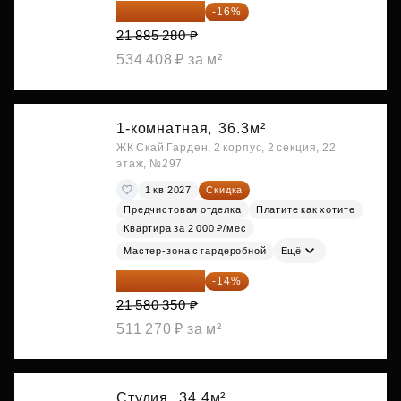
18 383 635 ₽
-16%
21 885 280 ₽
534 408 ₽ за м²
1-комнатная,
36.3м²
ЖК Скай Гарден, 2 корпус, 2 секция, 22
этаж, №297
1 кв 2027
Скидка
Предчистовая отделка
Платите как хотите
Квартира за 2 000 ₽/мес
Мастер-зона с гардеробной
Ещё
18 559 101 ₽
-14%
21 580 350 ₽
511 270 ₽ за м²
Студия,
34.4м²