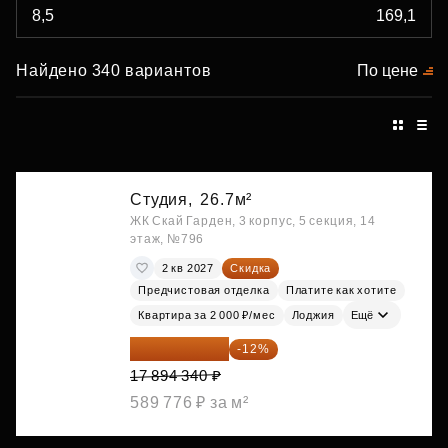
Найдено 340 вариантов
По цене
Студия,
26.7м²
ЖК Скай Гарден, 3 корпус, 5 секция, 14
этаж, №796
2 кв 2027
Скидка
Предчистовая отделка
Платите как хотите
Квартира за 2 000 ₽/мес
Лоджия
Ещё
15 747 019 ₽
-12%
17 894 340 ₽
589 776 ₽ за м²