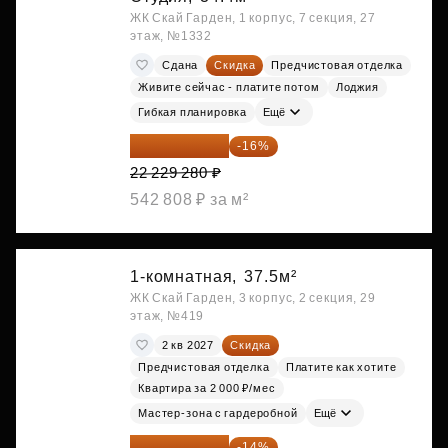
ЖК Скай Гарден, 1 корпус, 7 секция, 27
этаж, №1332
Сдана
Скидка
Предчистовая отделка
Живите сейчас - платите потом
Лоджия
Гибкая планировка
Ещё
18 672 595 ₽
-16%
22 229 280 ₽
542 808 ₽ за м²
1-комнатная,
37.5м²
ЖК Скай Гарден, 3 корпус, 2 секция, 29
этаж, №419
2 кв 2027
Скидка
Предчистовая отделка
Платите как хотите
Квартира за 2 000 ₽/мес
Мастер-зона с гардеробной
Ещё
18 721 125 ₽
-14%