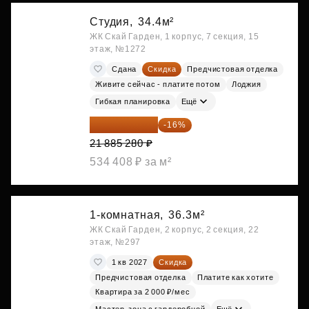
Студия,
34.4м²
ЖК Скай Гарден, 1 корпус, 7 секция, 15
этаж, №1272
Сдана
Скидка
Предчистовая отделка
Живите сейчас - платите потом
Лоджия
Гибкая планировка
Ещё
18 383 635 ₽
-16%
21 885 280 ₽
534 408 ₽ за м²
1-комнатная,
36.3м²
ЖК Скай Гарден, 2 корпус, 2 секция, 22
этаж, №297
1 кв 2027
Скидка
Предчистовая отделка
Платите как хотите
Квартира за 2 000 ₽/мес
Мастер-зона с гардеробной
Ещё