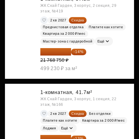
ЖК Скай Гарден, 3 корпус, 2 секция, 29
этаж, №419
2 кв 2027
Скидка
Предчистовая отделка
Платите как хотите
Квартира за 2 000 ₽/мес
Мастер-зона с гардеробной
Ещё
18 721 125 ₽
-14%
21 768 750 ₽
499 230 ₽ за м²
1-комнатная,
41.7м²
ЖК Скай Гарден, 3 корпус, 1 секция, 22
этаж, №166
2 кв 2027
Скидка
Без отделки
Платите как хотите
Квартира за 2 000 ₽/мес
Лоджия
Ещё
19 064 615 ₽
-13%