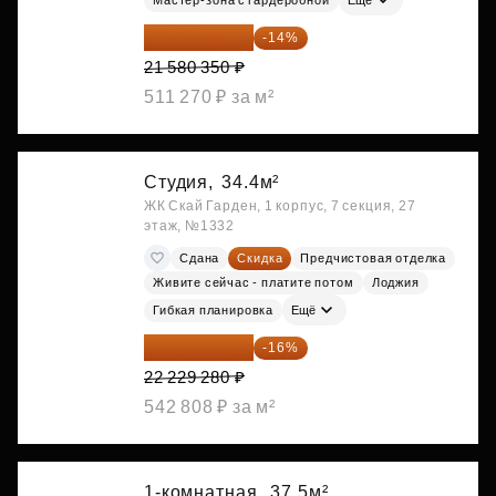
18 559 101 ₽
-14%
21 580 350 ₽
511 270 ₽ за м²
Студия,
34.4м²
ЖК Скай Гарден, 1 корпус, 7 секция, 27
этаж, №1332
Сдана
Скидка
Предчистовая отделка
Живите сейчас - платите потом
Лоджия
Гибкая планировка
Ещё
18 672 595 ₽
-16%
22 229 280 ₽
542 808 ₽ за м²
1-комнатная,
37.5м²