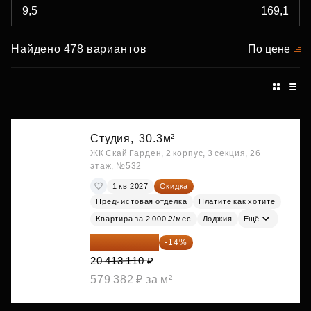
Найдено 478 вариантов
По цене
Студия,
30.3м²
ЖК Скай Гарден, 2 корпус, 3 секция, 26
этаж, №532
1 кв 2027
Скидка
Предчистовая отделка
Платите как хотите
Квартира за 2 000 ₽/мес
Лоджия
Ещё
17 555 275 ₽
-14%
20 413 110 ₽
579 382 ₽ за м²