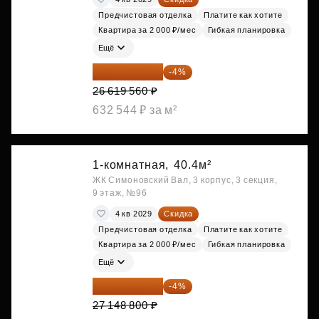
Предчистовая отделка
Платите как хотите
Квартира за 2 000 ₽/мес
Гибкая планировка
Ещё
25 554 778 ₽
-4%
26 619 560 ₽
632 544 ₽ за м²
1-комнатная,
40.4м²
ЖК Симоновский Вал, 3 корпус, 3 секция,
9 этаж, №96
4 кв 2029
Скидка
Предчистовая отделка
Платите как хотите
Квартира за 2 000 ₽/мес
Гибкая планировка
Ещё
26 062 848 ₽
-4%
27 148 800 ₽