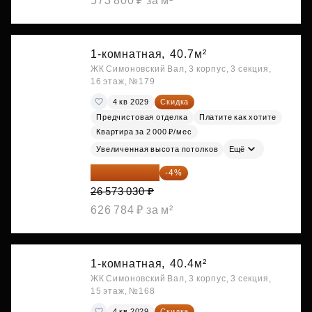
573 800 ₽ за м²
1-комнатная,
40.7м²
ЖК Симоновский Вал, 3 корпус, 3 секция,
16 этаж, №179
4 кв 2029
Скидка
Предчистовая отделка
Платите как хотите
Квартира за 2 000 ₽/мес
Увеличенная высота потолков
Ещё
25 510 109 ₽
-4%
26 573 030 ₽
626 784 ₽ за м²
1-комнатная,
40.4м²
ЖК Симоновский Вал, 3 корпус, 3 секция,
15 этаж, №168
4 кв 2029
Скидка