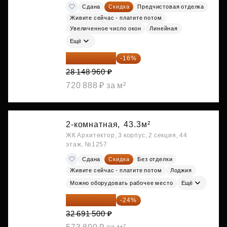
Сдана
Скидка
Предчистовая отделка
Живите сейчас - платите потом
Увеличенное число окон
Линейная
Ещё
23 645 126 ₽
-16%
28 148 960 ₽
720 888 ₽ за м²
2-комнатная,
43.3м²
ЖК Архитектор, 3 корпус, 2 секция, 44
этаж, №1257
Сдана
Скидка
Без отделки
Живите сейчас - платите потом
Лоджия
Можно оборудовать рабочее место
Ещё
24 845 540 ₽
-24%
32 691 500 ₽