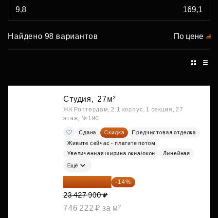
Найдено 98 вариантов
По цене
Студия,
27м²
ЖК Роттердам, 2.1 корпус, 1 секция, 27
этаж, №190
Сдана
Скидка
Предчистовая отделка
Живите сейчас - платите потом
Увеличенная ширина окна/окон
Линейная
Ещё
20 147 994 ₽
-14%
23 427 900 ₽
746 222 ₽ за м²