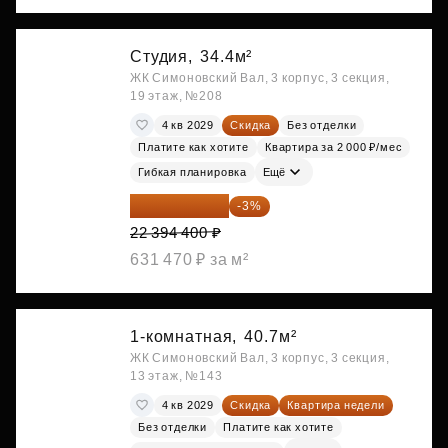
Студия,
34.4м²
ЖК Симоновский Вал, 3 корпус, 3 секция,
19 этаж, №208
4 кв 2029
Скидка
Без отделки
Платите как хотите
Квартира за 2 000 ₽/мес
Гибкая планировка
Ещё
21 722 568 ₽
-3%
22 394 400 ₽
631 470 ₽ за м²
1-комнатная,
40.7м²
ЖК Симоновский Вал, 3 корпус, 3 секция,
13 этаж, №143
4 кв 2029
Скидка
Квартира недели
Без отделки
Платите как хотите