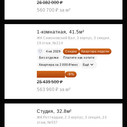
26 082 000 ₽
560 700 ₽ за м²
1-комнатная,
41.5м²
ЖК Симоновский Вал, 3 корпус, 3 секция,
19 этаж, №214
4 кв 2029
Скидка
Квартира недели
Без отделки
Платите как хотите
Квартира за 2 000 ₽/мес
Ещё
23 404 340 ₽
-8%
25 439 500 ₽
563 960 ₽ за м²
Студия,
32.8м²
ЖК Роттердам, 2.3 корпус, 3 секция, 23
этаж, №557