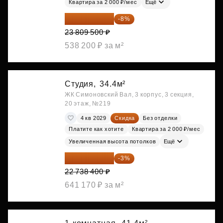
Квартира за 2 000 ₽/мес
Ещё
21 904 740 ₽
-8%
23 809 500 ₽
538 200 ₽ за м²
Студия,
34.4м²
ЖК Симоновский Вал, 3 корпус, 3 секция,
20 этаж, №219
4 кв 2029
Скидка
Без отделки
Платите как хотите
Квартира за 2 000 ₽/мес
Увеличенная высота потолков
Ещё
22 056 248 ₽
-3%
22 738 400 ₽
641 170 ₽ за м²