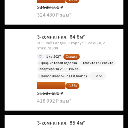
33 908 160 ₽
324 480 ₽ за м²
3-комнатная,
64.8м²
ЖК Скай Гарден, 2 корпус, 3 секция, 2
этаж, №339
1 кв 2027
Скидка
Предчистовая отделка
Платите как хотите
Квартира за 2 000 ₽/мес
Панорамное окно (1 и более)
Ещё
27 150 682 ₽
-13%
31 207 680 ₽
418 992 ₽ за м²
3-комнатная,
85.4м²