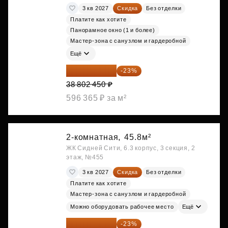
3 кв 2027
Скидка
Без отделки
Платите как хотите
Панорамное окно (1 и более)
Мастер-зона с санузлом и гардеробной
Ещё
29 877 887 ₽
-23%
38 802 450 ₽
596 365 ₽ за м²
2-комнатная,
45.8м²
ЖК Сидней Сити, 6.3 корпус, 3 секция, 2
этаж, №455
3 кв 2027
Скидка
Без отделки
Платите как хотите
Мастер-зона с санузлом и гардеробной
Можно оборудовать рабочее место
Ещё
29 965 520 ₽
-23%