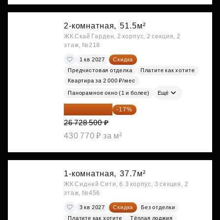
2-комнатная,
51.5м²
ЖК Скай Гарден, 2 корпус, 2 секция, 2
этаж, №218
1 кв 2027
Скидка
Предчистовая отделка
Платите как хотите
Квартира за 2 000 ₽/мес
Панорамное окно (1 и более)
Ещё
22 184 655 ₽
-17%
26 728 500 ₽
430 770 ₽ за м²
1-комнатная,
37.7м²
ЖК Сидней Сити, 6.3 корпус, 3 секция, 2
этаж, №456
3 кв 2027
Скидка
Без отделки
Платите как хотите
Тёплая лоджия