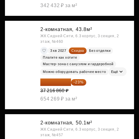
342 432 ₽ за м²
2-комнатная,
43.8м²
ЖК Сидней Сити, 6.3 корпус, 3 секция, 2
этаж, №460
3 кв 2027
Скидка
Без отделки
Платите как хотите
Мастер-зона с санузлом и гардеробной
Можно оборудовать рабочее место
Ещё
28 656 982 ₽
-23%
37 216 860 ₽
654 269 ₽ за м²
2-комнатная,
50.1м²
ЖК Сидней Сити, 6.3 корпус, 3 секция, 2
этаж, №457