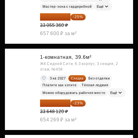
Мастер-зона с гардеробной
Ещё
24 791 520 ₽
-25%
33 055 360 ₽
657 600 ₽ за м²
1-комнатная,
39.6м²
ЖК Сидней Сити, 6.3 корпус, 3 секция, 2
этаж, №458
3 кв 2027
Скидка
Без отделки
Платите как хотите
Тёплая лоджия
Можно оборудовать рабочее место
Ещё
25 909 052 ₽
-23%
33 648 120 ₽
654 269 ₽ за м²