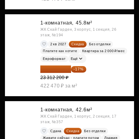
1-комнатная,
45.8м²
ЖК Скай Гарден, 3 корпус, 1 секция, 26
этаж, №194
2 кв 2027
Скидка
Без отделки
Платите как хотите
Квартира за 2 000 ₽/мес
Евроформат
Ещё
19 349 126 ₽
-17%
23 312 200 ₽
422 470 ₽ за м²
1-комнатная,
42.6м²
ЖК Скай Гарден, 1 корпус, 2 секция, 17
этаж, №357
Сдана
Скидка
Без отделки
Живите сейчас - платите потом
Лоджия