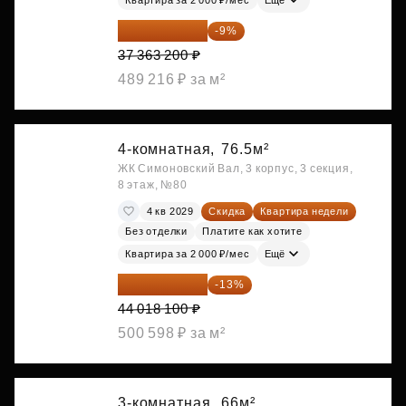
34 000 512 ₽
-9%
37 363 200 ₽
489 216 ₽ за м²
4-комнатная,
76.5м²
ЖК Симоновский Вал, 3 корпус, 3 секция,
8 этаж, №80
4 кв 2029
Скидка
Квартира недели
Без отделки
Платите как хотите
Квартира за 2 000 ₽/мес
Ещё
38 295 747 ₽
-13%
44 018 100 ₽
500 598 ₽ за м²
3-комнатная,
66м²