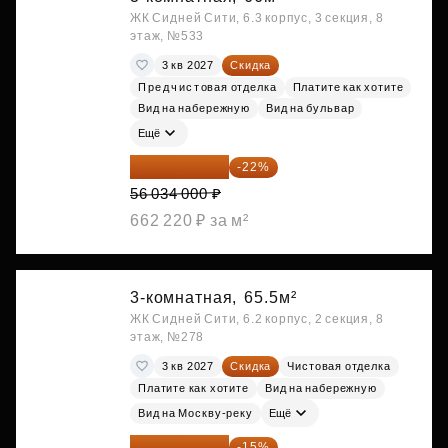
ЖК Сидней Сити, 6.3 корпус, 3 секция, 8
этаж, №533
3 кв 2027
Скидка
Предчистовая отделка
Платите как хотите
Вид на набережную
Вид на бульвар
Ещё
43 706 520 ₽
-22%
56 034 000 ₽
662 220 ₽ за м²
3-комнатная,
65.5м²
ЖК Сидней Сити, 6.2 корпус, 2 секция, 8
этаж, №278
3 кв 2027
Скидка
Чистовая отделка
Платите как хотите
Вид на набережную
Вид на Москву-реку
Ещё
49 511 778 ₽
-15%