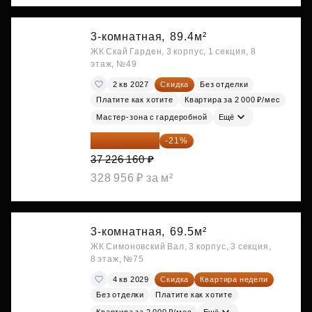
3-комнатная,
89.4м²
ЖК Скай Гарден, 3 корпус, 1 секция, 8
этаж, №49
2 кв 2027
Скидка
Без отделки
Платите как хотите
Квартира за 2 000 ₽/мес
Мастер-зона с гардеробной
Ещё
29 408 666 ₽
-21%
37 226 160 ₽
328 956 ₽ за м²
3-комнатная,
69.5м²
ЖК Симоновский Вал, 3 корпус, 3 секция,
8 этаж, №75
4 кв 2029
Скидка
Квартира недели
Без отделки
Платите как хотите
Квартира за 2 000 ₽/мес
Ещё