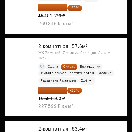
11 689 616 ₽
-23%
15 181 320 ₽
269 346 ₽ за м²
2-комнатная,
57.6м²
ЖК Римский, 7 корпус, 9 секция, 5 этаж,
№571
Сдана
Скидка
Без отделки
Живите сейчас - платите потом
Лоджия
Раздельный санузел
Ещё
13 109 702 ₽
-21%
16 594 560 ₽
227 599 ₽ за м²
2-комнатная,
63.4м²