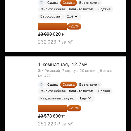
Сдана
Скидка
Без отделки
Живите сейчас - платите потом
Лоджия
Евроформат
Ещё
10 348 226 ₽
-21%
13 099 020 ₽
232 023 ₽ за м²
1-комнатная,
42.7м²
ЖК Римский, 7 корпус, 20 секция, 9 этаж,
№1477
Сдана
Скидка
Без отделки
Живите сейчас - платите потом
Балкон
Раздельный санузел
Ещё
10 727 094 ₽
-21%
13 578 600 ₽
251 220 ₽ за м²