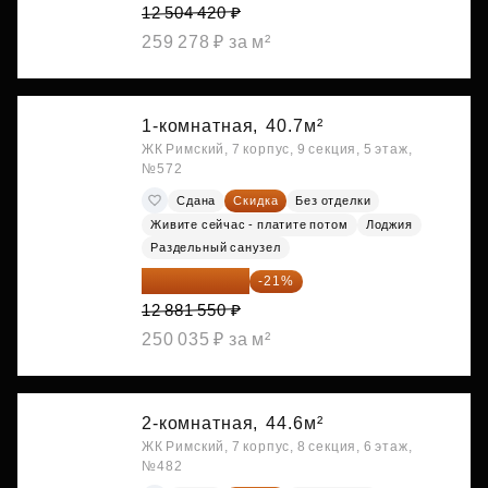
12 504 420 ₽
259 278 ₽ за м²
1-комнатная,
40.7м²
ЖК Римский, 7 корпус, 9 секция, 5 этаж,
№572
Сдана
Скидка
Без отделки
Живите сейчас - платите потом
Лоджия
Раздельный санузел
10 176 425 ₽
-21%
12 881 550 ₽
250 035 ₽ за м²
2-комнатная,
44.6м²
ЖК Римский, 7 корпус, 8 секция, 6 этаж,
№482