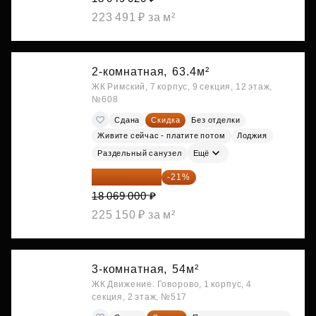
223 491 ₽ за м²
2-комнатная,
63.4м²
ЖК Римский, 7 корпус, 9 секция, 12 этаж,
№608
Сдана
Скидка
Без отделки
Живите сейчас - платите потом
Лоджия
Раздельный санузел
Ещё
14 274 510 ₽
-21%
18 069 000 ₽
225 150 ₽ за м²
3-комнатная,
54м²
ЖК Движение. Говорово, 1 корпус, 4
секция, 2 этаж, №517