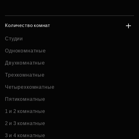
Количество комнат
Студии
Однокомнатные
Двухкомнатные
Трехкомнатные
Четырехкомнатные
Пятикомнатные
1 и 2 комнатные
2 и 3 комнатные
3 и 4 комнатные