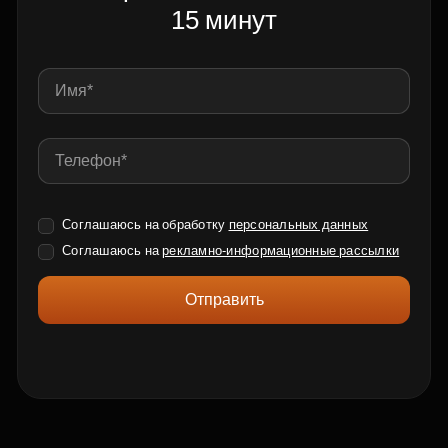
15 минут
Соглашаюсь на обработку
персональных данных
Соглашаюсь на
рекламно-информационные рассылки
Отправить