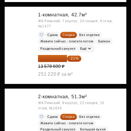
1-комнатная,
42.7м²
ЖК Римский, 7 корпус, 20 секция, 9 этаж,
№1477
Сдана
Скидка
Без отделки
Живите сейчас - платите потом
Балкон
Раздельный санузел
Ещё
10 727 094 ₽
-21%
13 578 600 ₽
251 220 ₽ за м²
2-комнатная,
51.3м²
ЖК Римский, 8 корпус, 22 секция, 10
этаж, №1634
Сдана
Скидка
Без отделки
Живите сейчас - платите потом
Раздельный санузел
Большая кухня