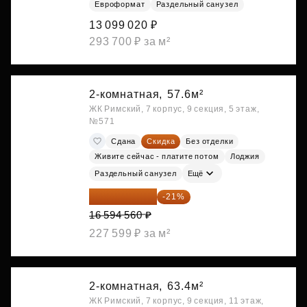
Евроформат
Раздельный санузел
13 099 020 ₽
293 700 ₽ за м²
2-комнатная,
57.6м²
ЖК Римский, 7 корпус, 9 секция, 5 этаж,
№571
Сдана
Скидка
Без отделки
Живите сейчас - платите потом
Лоджия
Раздельный санузел
Ещё
13 109 702 ₽
-21%
16 594 560 ₽
227 599 ₽ за м²
2-комнатная,
63.4м²
ЖК Римский, 7 корпус, 9 секция, 11 этаж,