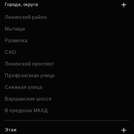
Города, округа
Ленинский район
Мытищи
Развилка
САО
Ленинский проспект
Профсоюзная улица
Снежная улица
Варшавское шоссе
В пределах МКАД
Этаж