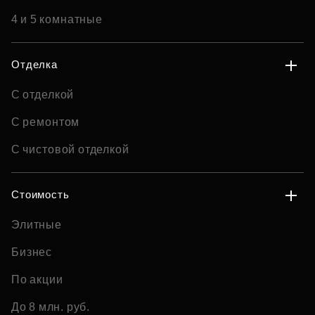
4 и 5 комнатные
Отделка
С отделкой
С ремонтом
С чистовой отделкой
Стоимость
Элитные
Бизнес
По акции
До 8 млн. руб.