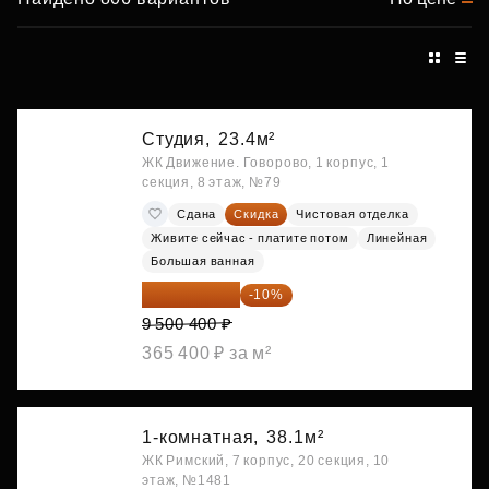
Студия,
23.4м²
ЖК Движение. Говорово, 1 корпус, 1
секция, 8 этаж, №79
Сдана
Скидка
Чистовая отделка
Живите сейчас - платите потом
Линейная
Большая ванная
8 550 360 ₽
-10%
9 500 400 ₽
365 400 ₽ за м²
1-комнатная,
38.1м²
ЖК Римский, 7 корпус, 20 секция, 10
этаж, №1481