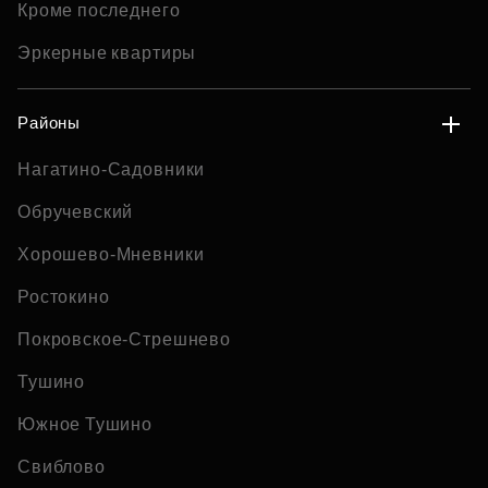
Кроме последнего
Эркерные квартиры
Районы
Нагатино-Садовники
Обручевский
Хорошево-Мневники
Ростокино
Покровское-Стрешнево
Тушино
Южное Тушино
Свиблово