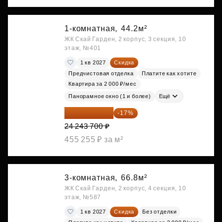
1-комнатная,
44.2м²
ЖК Скай Гарден, 2 корпус, 3 секция, 10
этаж, №401
1 кв 2027
Скидка
Предчистовая отделка
Платите как хотите
Квартира за 2 000 ₽/мес
Панорамное окно (1 и более)
Ещё
20 122 271 ₽
-17%
24 243 700 ₽
455 255 ₽ за м²
3-комнатная,
66.8м²
ЖК Скай Гарден, 2 корпус, 4 секция, 10
этаж, №587
1 кв 2027
Скидка
Без отделки