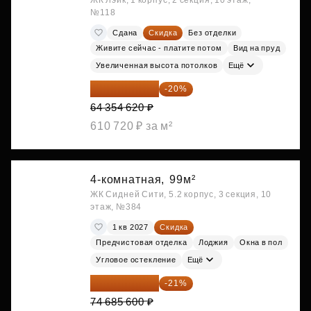
ЖК Лэйк, 1 корпус, 2 секция, 10 этаж,
№118
Сдана
Скидка
Без отделки
Живите сейчас - платите потом
Вид на пруд
Увеличенная высота потолков
Ещё
51 483 696 ₽
-20%
64 354 620 ₽
610 720 ₽ за м²
4-комнатная,
99м²
ЖК Сидней Сити, 5.2 корпус, 3 секция, 10
этаж, №384
1 кв 2027
Скидка
Предчистовая отделка
Лоджия
Окна в пол
Угловое остекление
Ещё
59 001 624 ₽
-21%
74 685 600 ₽