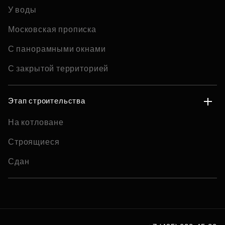
У воды
Московская прописка
С панорамными окнами
С закрытой территорией
Этап строительства
На котловане
Строящиеся
Сдан