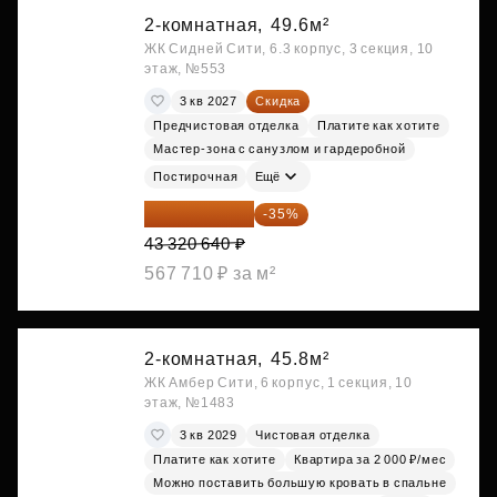
2-комнатная,
49.6м²
ЖК Сидней Сити, 6.3 корпус, 3 секция, 10
этаж, №553
3 кв 2027
Скидка
Предчистовая отделка
Платите как хотите
Мастер-зона с санузлом и гардеробной
Постирочная
Ещё
28 158 416 ₽
-35%
43 320 640 ₽
567 710 ₽ за м²
2-комнатная,
45.8м²
ЖК Амбер Сити, 6 корпус, 1 секция, 10
этаж, №1483
3 кв 2029
Чистовая отделка
Платите как хотите
Квартира за 2 000 ₽/мес
Можно поставить большую кровать в спальне