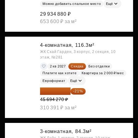
Можно добавить спальное место
Ещё
29 934 880 ₽
653 600 ₽ за м²
4-комнатная,
116.3м²
ЖК Скай Гарден, 3 корпус, 2 секция, 10
этаж, №281
2 кв 2027
Скидка
Без отделки
Платите как хотите
Квартира за 2 000 ₽/мес
Евроформат
Ещё
36 098 473 ₽
-21%
45 694 270 ₽
310 391 ₽ за м²
3-комнатная,
84.3м²