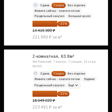
Сдана
Скидка
Без отделки
Живите сейчас - платите потом
Раздельный санузел
Большая кухня
11 388 087 ₽
-21%
14 415 300 ₽
221 990 ₽ за м²
2-комнатная,
63.8м²
ЖК Римский, 7 корпус, 7 секция, 10 этаж,
№430
Сдана
Скидка
Без отделки
Живите сейчас - платите потом
Лоджия
Раздельный санузел
Ещё
14 258 726 ₽
-21%
18 049 020 ₽
223 491 ₽ за м²