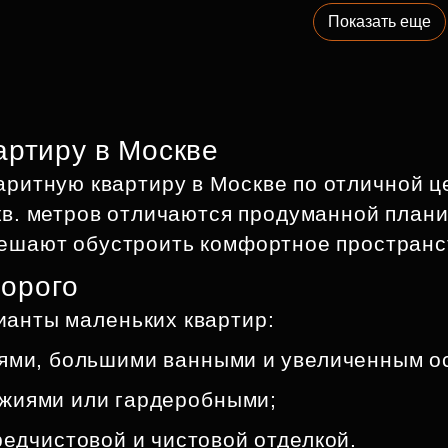
Показать еще
артиру в Москве
аритную квартиру в Москве по отличной ц
кв. метров отличаются продуманной план
ешают обустроить комфортное пространст
дорого
ианты маленьких квартир:
нями, большими ванными и увеличенным 
джиями или гардеробными;
редчистовой и чистовой отделкой.