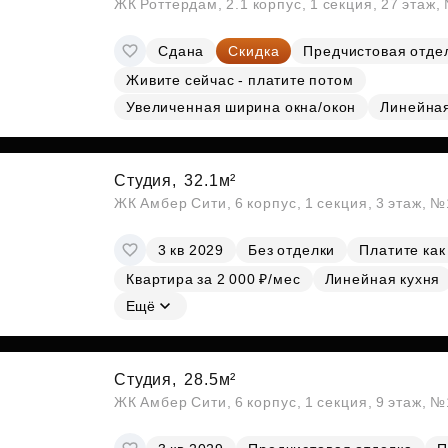
ЖК Роттердам, 2.1 корпус, 1 секция, 27 этаж
Сдана
Скидка
Предчистовая отде
Живите сейчас - платите потом
Увеличенная ширина окна/окон
Линейна
Студия,
32.1м²
ЖК Амбер Сити, 6 корпус, 1 секция, 3 этаж, 
3 кв 2029
Без отделки
Платите как
Квартира за 2 000 ₽/мес
Линейная кухня
Ещё
Студия,
28.5м²
ЖК Амбер Сити, 6 корпус, 1 секция, 9 этаж, 