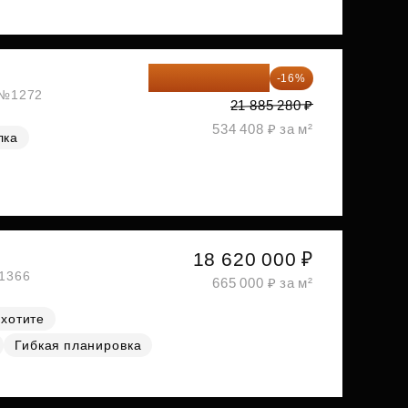
18 383 635 ₽
-16%
, №1272
21 885 280 ₽
534 408 ₽ за м²
лка
18 620 000 ₽
№1366
665 000 ₽ за м²
 хотите
Гибкая планировка