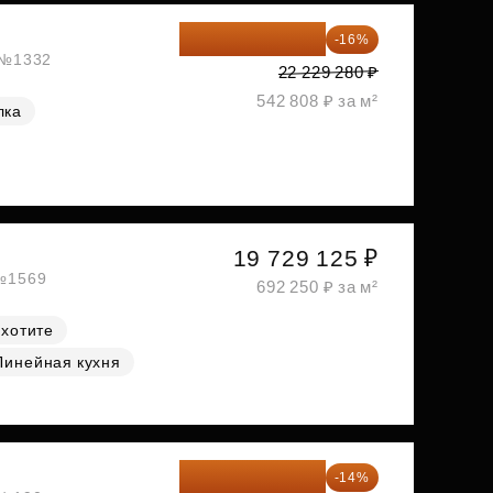
18 672 595 ₽
-16%
, №1332
22 229 280 ₽
542 808 ₽ за м²
лка
19 729 125 ₽
 №1569
692 250 ₽ за м²
 хотите
Линейная кухня
20 147 994 ₽
-14%