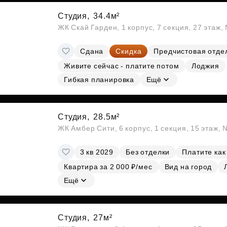
Студия,
34.4м²
ЖК Скай Гарден, 1 корпус, 7 секция, 27 этаж
Сдана
Скидка
Предчистовая отде
Живите сейчас - платите потом
Лоджия
Гибкая планировка
Ещё
Студия,
28.5м²
ЖК Амбер Сити, 6 корпус, 1 секция, 15 этаж,
3 кв 2029
Без отделки
Платите как
Квартира за 2 000 ₽/мес
Вид на город
Ещё
Студия,
27м²