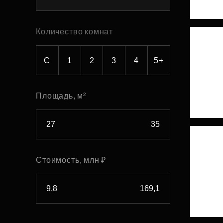
Рефинансирование
Количество комнат
С
1
2
3
4
5+
Площадь, м²
Стоимость, млн ₽