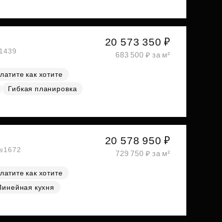
20 573 350 ₽
№1439
683 500 ₽ за м²
латите как хотите
Гибкая планировка
20 578 950 ₽
 №1672
729 750 ₽ за м²
латите как хотите
Линейная кухня