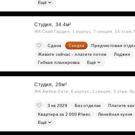
Субсидии
Ещё
Студия,
34.4м²
ЖК Скай Гарден, 1 корпус, 7 секция, 15 этаж
Сдана
Скидка
Предчистовая отде
Живите сейчас - платите потом
Лоджия
Гибкая планировка
Ещё
Студия,
28м²
ЖК Амбер Сити, 6 корпус, 1 секция, 3 этаж, 
3 кв 2029
Без отделки
Платите как
Квартира за 2 000 ₽/мес
Линейная кухня
Ещё