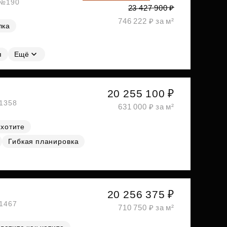
, №190
23 427 900 ₽
746 222 ₽ за м²
лка
я
Ещё
20 255 100 ₽
№1358
631 000 ₽ за м²
 хотите
Гибкая планировка
20 256 375 ₽
№1467
710 750 ₽ за м²