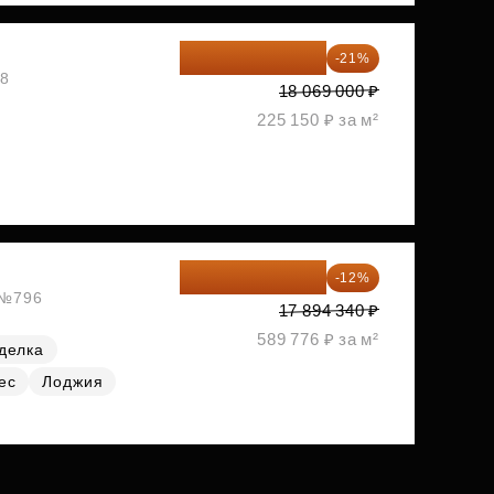
14 274 510 ₽
-21%
08
18 069 000 ₽
225 150 ₽ за м²
15 747 019 ₽
-12%
, №796
17 894 340 ₽
589 776 ₽ за м²
делка
ес
Лоджия