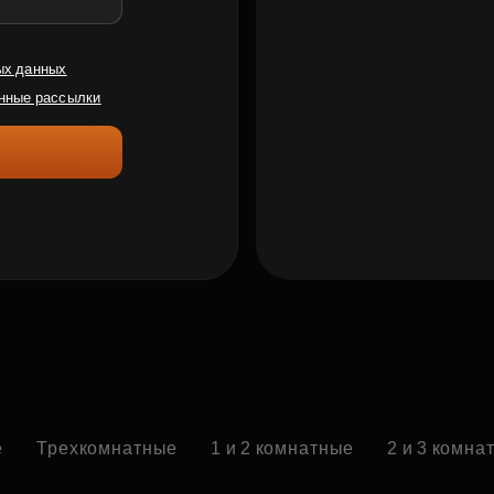
ых данных
нные рассылки
е
Трехкомнатные
1 и 2 комнатные
2 и 3 комна