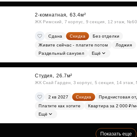
2-комнатная,
63.4м²
ЖК Римский, 7 корпус, 9 секция, 12 этаж, №6
Сдана
Скидка
Без отделки
Живите сейчас - платите потом
Лоджия
Раздельный санузел
Ещё
Студия,
26.7м²
ЖК Скай Гарден, 3 корпус, 5 секция, 14 этаж
2 кв 2027
Скидка
Предчистовая от
Платите как хотите
Квартира за 2 000 ₽/м
Ещё
Показать еще