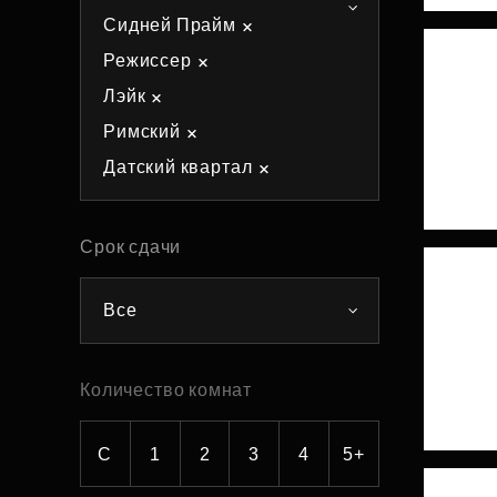
Сидней Прайм
Рефинансирование
Режиссер
Лэйк
Римский
Датский квартал
Срок сдачи
Все
Количество комнат
С
1
2
3
4
5+