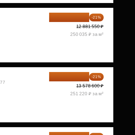
10 176 425 ₽
-21%
2
12 881 550 ₽
250 035 ₽ за м²
10 727 094 ₽
-21%
477
13 578 600 ₽
251 220 ₽ за м²