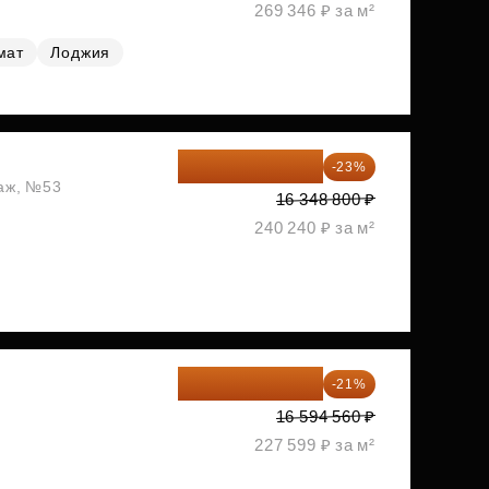
269 346 ₽ за м²
мат
Лоджия
12 588 576 ₽
-23%
таж, №53
16 348 800 ₽
240 240 ₽ за м²
13 109 702 ₽
-21%
1
16 594 560 ₽
227 599 ₽ за м²