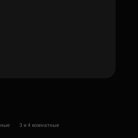
тные
3 и 4 комнатные