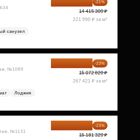
11 388 087 ₽
-21%
1634
14 415 300 ₽
221 990 ₽ за м²
ый санузел
11 606 071 ₽
-23%
таж, №1089
15 072 820 ₽
267 421 ₽ за м²
мат
Лоджия
11 689 616 ₽
-23%
этаж, №1131
15 181 320 ₽