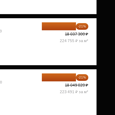
14 249 467 ₽
-21%
03
18 037 300 ₽
224 755 ₽ за м²
14 258 726 ₽
-21%
30
18 049 020 ₽
223 491 ₽ за м²